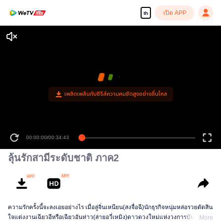
เปิด APP
th
เพลิดเพลินกับซีรีส์ความคมชัดสูงอย่างลื่นไหล
00:00:00
/
00:34:43
ลุ้นรักสามีระดับชาติ ภาค2
ความรักครั้งนี้จะลงเอยอย่างไร เมื่อลู่จิ่นเหนียน(สงจื่อฉี)นักธุรกิจหนุ่มหล่อรวยตัดสิน
ใจแต่งงานเฉียวอีหรือเฉียวอันห่าว(ล่ายอวี่เหมิง)ดาวดวงใหม่แห่งวงการบันเทิง
More