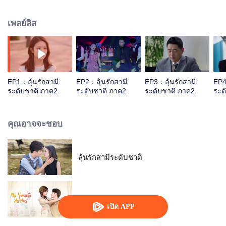
เขาทั้งคู่ต่างแอบรักกันมาถึง10ปี ผ่านความลำบากต่างๆมานับไม่ถ้วน ในที่สุดก็เดิน
มาถึงวันแห่งการเข้าประตูวิวาห์ หลังการแต่งงานความรักอันเนิ่นนานของทั้งคู่
เพลย์ลิส
เหมือนจะราบรื่นไร้อุปสรรค แต่กลับต้องมาเผชิญกับคลื่นลูกใหญ่ ที่ทำให้ความรัก
ของพวกเขาต้องสั่นคลอน จนถึงขั้นต้องเลิกรา ความรักอันฝังลึกที่ทั้งคู่มีให้กันจะ
ช่วยให้ก้าวข้ามอุปสรรคในคู่ชีวิตได้หรือไม่ ร่วมลุ้นไปกับความรักของพวกเขาได้
ในซีรีส์ ลุ้นรักสามีระดับชาติ ภาค2 ทาง WeTV
EP1：ลุ้นรักสามี
EP2：ลุ้นรักสามี
EP3：ลุ้นรักสามี
EP4
ระดับชาติ ภาค2
ระดับชาติ ภาค2
ระดับชาติ ภาค2
ระด
คุณอาจจะชอบ
ลุ้นรักสามีระดับชาติ
รักไม่ลับฉบับซุปตาร์
เปิด APP