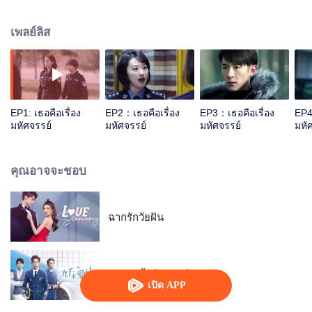
วินิจฉัยและการคืนสภาพเหตุการณ์ที่แม่นยำของเขา เขาเลยได้เข้าฝึกงานที่กอง
ตำรวจปินเจียงตั้งแต่ตอนอยู่ปี3 ส่วนเฉินเมิ่งไม่มีความสามารถ ให้ความสำคัญกับ
เพลย์ลิส
การหาเงิน ดูเหมือนจะไม่เอาไหน แต่ว่าพอขึ้นปี4 ใกล้จะถึงเวลาเรียนจบเข้ามาทุกที
โควต้าของกองตำรวจปินเจียงตกเป็นของเฉินเมิ่ง และนี่คือจุดเริ่มต้นความสัมพันธ์
ระหว่างสองคนสองขั้วของเฉินเมิ่งและหลินเจ๋อ....
EP1: เธอคือเรื่อง
EP2：เธอคือเรื่อง
EP3：เธอคือเรื่อง
EP4
มหัศจรรย์
มหัศจรรย์
มหัศจรรย์
มหั
คุณอาจจะชอบ
ฉากรักวัยฝัน
รักอีกครั้งที่สามหมื่นฟุต
เปิด APP