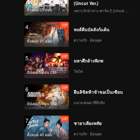
adership
(Uncut Ver.)
faith of
ทั้งหมด 25 ตอน
เพราะรักนำทาง พาร์ท 2 (Uncut Ver.)
e, Zhang
VIP
4
หงส์คืนบัลลังก์แค้น
ความรัก · ย้อนยุค
ทั้งหมด 21 ตอน
VIP
5
มหาศึกล้างพิภพ
ไซไฟ
อัปเดตถึงตอน 235
VIP
6
ฝืนลิขิตฟ้าข้าขอเป็นเซียน
แนวแฟนตาซีลึกลับ
อัปเดตถึงตอน 152
VIP
7
ชายาเคียงหทัย
ความรัก · ย้อนยุค
ทั้งหมด 40 ตอน