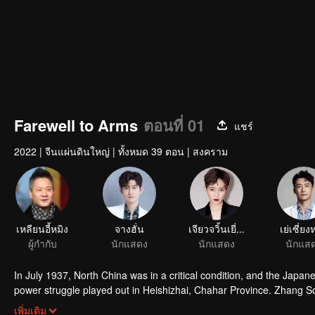
Farewell to Arms
ตอนที่ 01
แชร์
2022
|
จีนแผ่นดินใหญ่
|
ทั้งหมด 39 ตอน
|
สงคราม
เหลียนอี้หมิง
จางฮั่น
เจียวจวิ้นเยี่ยน
เย่เซี่ยง
ผู้กำกับ
นักแสดง
นักแสดง
นักแส
In July 1937, North China was in a critical condition, and the Japa
power struggle played out in Heishizhai, Chahar Province. Zhang So
before his wedding. The desperate Zhang resolutely joined the army.
เพิ่มเติม