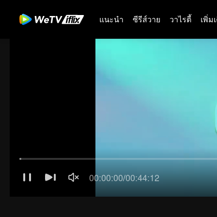
แนะนำ
ซีรีส์วาย
วาไรตี้
เพิ่ม