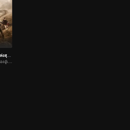
ตำนานจอมโจรแห่งสุสานทะเลทราย
ภารกิจไขคดีลับของอู๋เหล่ยฉินห้าว