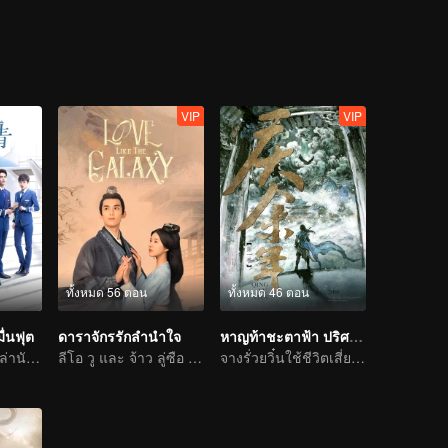
to the grassland after a major injury, joined the guerrilla under the le
 to fight against the Japanese aggressors. He was touched by the great 
la and the backbone of the red anti-Japanese forces. At great sacrific
illa.
VIP
VIP
ทั้งหมด 56 ตอน
ทั้งหมด 46 ตอน
มื่นฟุต
ดาราจักรรักลำนำใจ
หาญท้าชะตาฟ้า ปริศนายุทธจักร
เส้นทางรักของเหล่านักบินหนุ่ม
ลีโอ วู และ จ้าว ลู่ซือ เต็มเปี่ยมด้วยความกระตือรือร้น
จางรั่วยวิ๋นใช้ชีวิตเสี่ยงตายในทางราชสำนัก