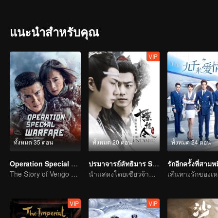
understood clearly his role as a people defender. Later, Zhang came 
of the Communist Party of China (CPC), and united the local people
the CPC and became one of its members as the leader of the guerril
แนะนำสำหรับคุณ
successfully drove the aggressors out of the grassland with his guerr
VIP
ทั้งหมด 35 ตอน
ทั้งหมด 20 ตอน
ทั้งหมด 24 ตอน
Operation Special Warfare
ปรมาจารย์ลัทธิมาร Special Edition
รักอีกครั้งที่สามห
The Story of Vengo and Hu Bingqing in the Army
นำแสดงโดยเซียวจ้านหวังอี้ป๋อ
VIP
VIP