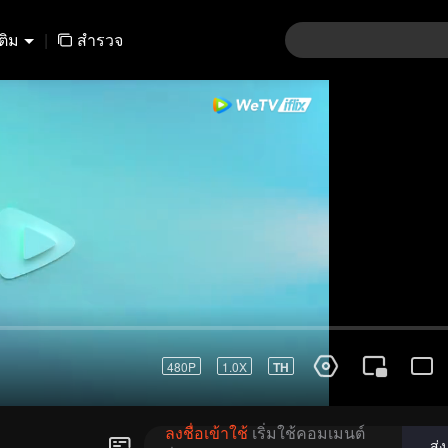
เติม
|
สำรวจ