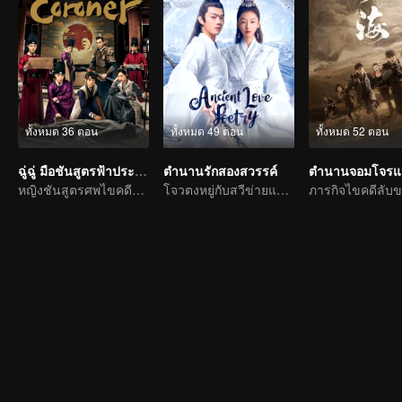
ทั้งหมด 36 ตอน
ทั้งหมด 49 ตอน
ทั้งหมด 52 ตอน
ฉู่ฉู่ มือชันสูตรฟ้าประทาน
ตำนานรักสองสวรรค์
หญิงชันสูตรศพไขคดีกับขุนนางหัวโบราณ
โจวตงหยู่กับสวีข่ายแสดงความรักชั่วนิรันดร์ระหว่างเทพเซียน