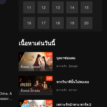
11
12
13
14
15
16
17
18
19
20
21
22
23
24
25
เนื้อหาเด่นวันนี้
26
27
28
29
30
VIP
1
บุหงาซ่อนคม
ความรัก · ย้อนยุค
ทั้งหมด 36 ตอน
VIP
2
หากวินาทีนั้นไม่พบเธอ
ความรัก · ดราม่า
ทั้งหมด 33 ตอน
China. A
massacred
VIP
3
and
เพราะรักนำทาง พาร์ท 2