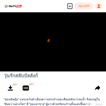
เปิด APP
th
วุ่นรักสลับบัลลังก์
"ฮ่องเต้หญิง" แห่งแคว้นต้าเยี่ยนความทรงจำเลอะเลือนหลังจากจมน้ำ จึงตกอยู่ใน
"ฝันหวานลวงโลก" ที่ "ฮองเฮาชาย" ผู้มากด้วยจริตจะก้านปั้นแต่งขึ้นมา ท่ามกลาง
More