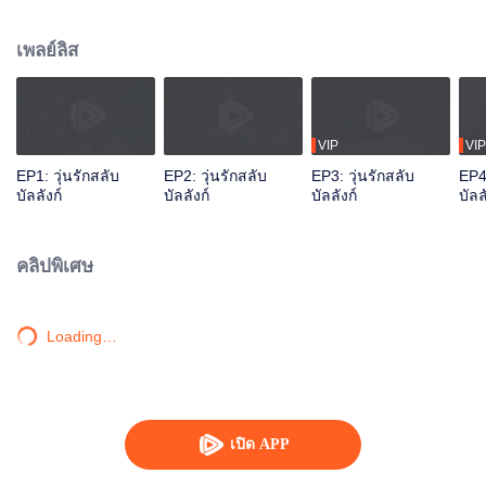
ภัยรายรอบ เต็มไปด้วยเรื่องราวน่าสงสัย ระหว่างที่ฮ่องเต้หญิงเริ่มรู้ฐานะที่แท้จริง
ของตน ก็ค่อย ๆ ตกหลุมรักคนข้างกายที่คอยปกป้องคุ้มครองนางและช่วยให้ความ
เพลย์ลิส
ฝันของนางเป็นจริงอยู่อย่างเงียบ ๆ
VIP
VIP
EP1: วุ่นรักสลับ
EP2: วุ่นรักสลับ
EP3: วุ่นรักสลับ
EP4:
บัลลังก์
บัลลังก์
บัลลังก์
บัลล
คลิปพิเศษ
Loading…
เปิด APP