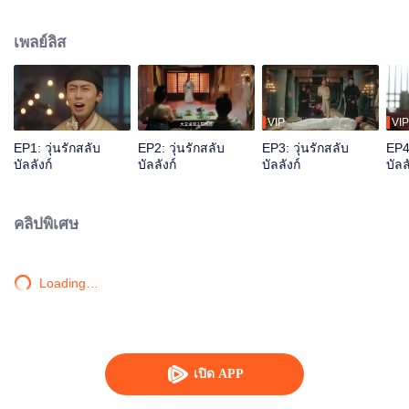
ภัยรายรอบ เต็มไปด้วยเรื่องราวน่าสงสัย ระหว่างที่ฮ่องเต้หญิงเริ่มรู้ฐานะที่แท้จริง
ของตน ก็ค่อย ๆ ตกหลุมรักคนข้างกายที่คอยปกป้องคุ้มครองนางและช่วยให้ความ
เพลย์ลิส
ฝันของนางเป็นจริงอยู่อย่างเงียบ ๆ
VIP
VIP
EP1: วุ่นรักสลับ
EP2: วุ่นรักสลับ
EP3: วุ่นรักสลับ
EP4:
บัลลังก์
บัลลังก์
บัลลังก์
บัลล
คลิปพิเศษ
Loading…
เปิด APP