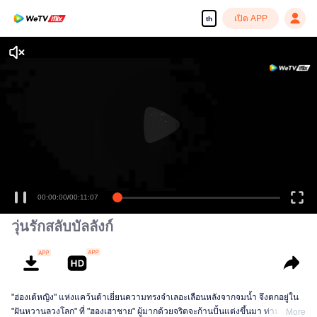
เปิด APP
th
00:00:00
/
00:11:07
วุ่นรักสลับบัลลังก์
"ฮ่องเต้หญิง" แห่งแคว้นต้าเยี่ยนความทรงจำเลอะเลือนหลังจากจมน้ำ จึงตกอยู่ใน
"ฝันหวานลวงโลก" ที่ "ฮองเฮาชาย" ผู้มากด้วยจริตจะก้านปั้นแต่งขึ้นมา ท่ามกลาง
More