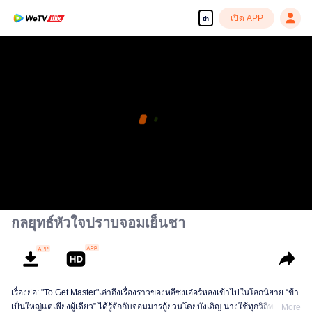
เปิด APP
th
กลยุทธ์หัวใจปราบจอมเย็นชา
เรื่องย่อ: "To Get Master"เล่าถึงเรื่องราวของหลีซ่งเอ๋อร์หลงเข้าไปในโลกนิยาย “ข้า
เป็นใหญ่แต่เพียงผู้เดียว” ได้รู้จักกับจอมมารกู้ยวนโดยบังเอิญ นางใช้ทุกวิถีทางหนี
More