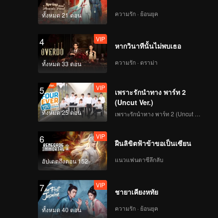
ความรัก · ย้อนยุค
ทั้งหมด 21 ตอน
VIP
4
หากวินาทีนั้นไม่พบเธอ
ความรัก · ดราม่า
ทั้งหมด 33 ตอน
VIP
5
เพราะรักนำทาง พาร์ท 2
(Uncut Ver.)
ทั้งหมด 25 ตอน
เพราะรักนำทาง พาร์ท 2 (Uncut Ver.)
VIP
6
ฝืนลิขิตฟ้าข้าขอเป็นเซียน
แนวแฟนตาซีลึกลับ
อัปเดตถึงตอน 152
VIP
7
ชายาเคียงหทัย
ความรัก · ย้อนยุค
ทั้งหมด 40 ตอน