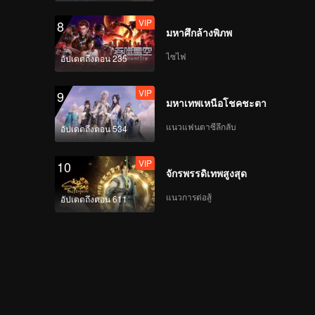
VIP
8
มหาศึกล้างพิภพ
ไซไฟ
อัปเดตถึงตอน 235
VIP
9
มหาเทพเหนือโชคชะตา
แนวแฟนตาซีลึกลับ
อัปเดตถึงตอน 534
VIP
10
จักรพรรดิเทพสูงสุด
แนวการต่อสู้
อัปเดตถึงตอน 611