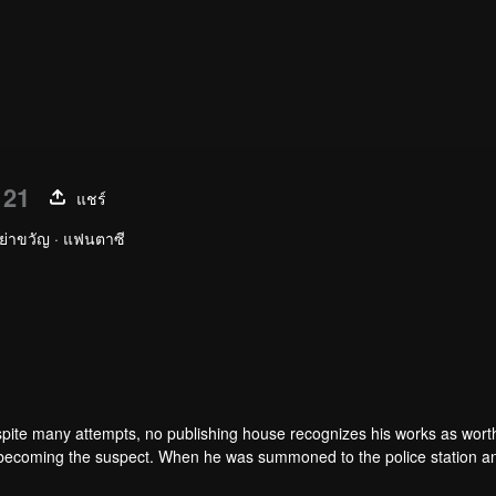
 21
แชร์
ย่าขวัญ · แฟนตาซี
spite many attempts, no publishing house recognizes his works as wort
becoming the suspect. When he was summoned to the police station a
acters from his book, who came to life for reasons unknown to him. And a