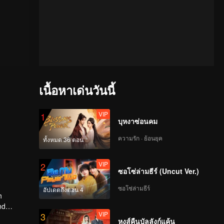
เนื้อหาเด่นวันนี้
VIP
1
บุหงาซ่อนคม
ความรัก · ย้อนยุค
ทั้งหมด 36 ตอน
VIP
2
ซอโซ่ล่ามธีร์ (Uncut Ver.)
ซอโซ่ล่ามธีร์
อัปเดตถึงตอน 4
h
nd
VIP
3
s if that
หงส์คืนบัลลังก์แค้น