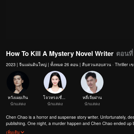
How To Kill A Mystery Novel Writer
ตอนที่
2023
|
จีนแผ่นดินใหญ่
|
ทั้งหมด 26 ตอน
|
สืบสวนสอบสวน · Thriller เข
หวังเผยเกิน
โจวหรงเชี่ยน
หลี่เจียฝาน
นักแสดง
นักแสดง
นักแสดง
Chen Chao is a horror and suspense story writer. Unfortunately, de
publishing. One night, a murder happen and Chen Chao ended up 
interrogated, he swore that it wasn't his doing, but one of the char
เพิ่มเติม