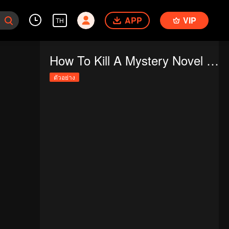
APP
VIP
TH
How To Kill A Mystery Novel Writer
ตัวอย่าง