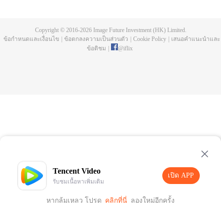
publishing. One night, a murder happen and Chen Chao ended up
becoming the suspect. When he was summoned to the police station and
interrogated, he swore that it wasn't his doing, but one of the characters from
Copyright © 2016-
2026
Image Future Investment (HK) Limited.
his book, who came to life for reasons unknown to him. And as if that wasn't
ข้อกำหนดและเงื่อนไข
|
ข้อตกลงความเป็นส่วนตัว
|
Cookie Policy
|
เสนอคำแนะนำและ
enough, he was also targeted by the characters seeking revenge to end his
ข้อติชม
|
@
iflix
life. How will Chen Chao survive this grave situation?
Tencent Video
เปิด APP
รับชมเนื้อหาเพิ่มเติม
หากล้มเหลว โปรด
คลิกที่นี่
ลองใหม่อีกครั้ง
เปิด APP