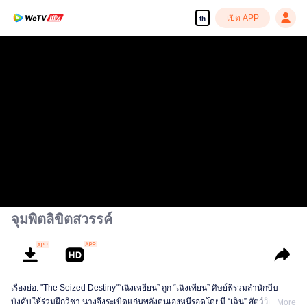
เปิด APP
th
จุมพิตลิขิตสวรรค์
เรื่องย่อ: "The Seized Destiny"“เฉิงเหยียน” ถูก “เฉิงเทียน” ศิษย์พี่ร่วมสำนักบีบ
บังคับให้ร่วมฝึกวิชา นางจึงระเบิดแก่นพลังตนเองหนีรอดโดยมี “เฉิน” สัตว์วิญญาณ
More