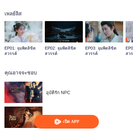
ช่วยไว้ เฉิงเหยียนพบว่าร่างของเฉิงเทียนถูกยึดครองโดยอสูรโบราณนาม “ช่า” นาง
จึงเริ่มเส้นทางล้างแค้น ฟื้นฟูพลังแต่กลับถูกพิษจนสิ้นใจ
เพลย์ลิส
VIP
VIP
EP01: จุมพิตลิขิต
EP02: จุมพิตลิขิต
EP03: จุมพิตลิขิต
EP04
สวรรค์
สวรรค์
สวรรค์
สวร
คุณอาจจะชอบ
อุบัติรัก NPC
พันธสัญญารัก
เปิด APP