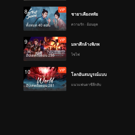
VIP
8
ชายาเคียงหทัย
ความรัก · ย้อนยุค
ทั้งหมด 40 ตอน
VIP
9
มหาศึกล้างพิภพ
ไซไฟ
อัปเดตถึงตอน 235
VIP
10
โลกอันสมบูรณ์แบบ
แนวแฟนตาซีลึกลับ
อัปเดตถึงตอน 281