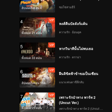
Zhang Guoli dances
for him
ซอโซ่ล่ามธีร์
อัปเดตถึงตอน 4
EP8:Gina makes Lang
VIP
4
Lang angry
หงส์คืนบัลลังก์แค้น
ความรัก · ย้อนยุค
ทั้งหมด 21 ตอน
EP9:Chen Jianbin
VIP
5
scares Deng Jie by
หากวินาทีนั้นไม่พบเธอ
cooking. Ivy Chen
quarrels with her
ความรัก · ดราม่า
ทั้งหมด 33 ตอน
husband
EP10: Zhang Guoli
VIP
6
celebrates Deng Jie's
ฝืนลิขิตฟ้าข้าขอเป็นเซียน
birthday romantically
. Lang Lang spoofs
แนวแฟนตาซีลึกลับ
อัปเดตถึงตอน 153
emoji
VIP
7
เพราะรักนำทาง พาร์ท 2
(Uncut Ver.)
ทั้งหมด 25 ตอน
เพราะรักนำทาง พาร์ท 2 (Uncut Ver.)