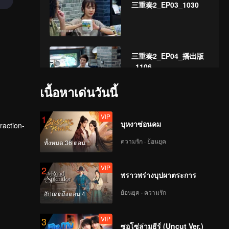
三重奏2_EP03_1030
三重奏2_EP04_播出版
_1106_
เนื้อหาเด่นวันนี้
三重奏2_EP05
VIP
1
บุหงาซ่อนคม
raction-
ความรัก · ย้อนยุค
ทั้งหมด 36 ตอน
三重奏2_EP06 1119
VIP
2
พราวพร่างบุปผาตระการ
ย้อนยุค · ความรัก
อัปเดตถึงตอน 4
EP7:Lin Yilun sings
VIP
3
"Love Bird" and
ซอโซ่ล่ามธีร์ (Uncut Ver.)