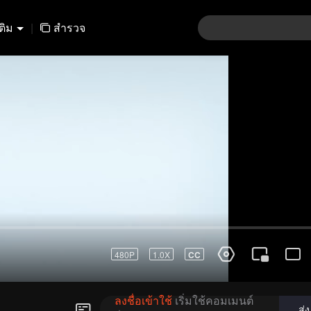
เติม
|
สำรวจ