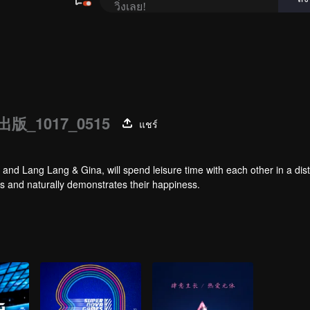
版_1017_0515
แชร์
nd Lang Lang & Gina, will spend leisure time with each other in a dist
es and naturally demonstrates their happiness.