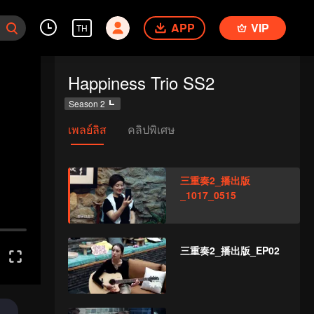
APP
VIP
TH
Happiness Trio SS2
Season 2
เพลย์ลิส
คลิปพิเศษ
三重奏2_播出版
_1017_0515
三重奏2_播出版_EP02