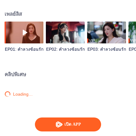
จึงตัดสินใจหย่าร้าง ตำแหน่งใหม่ที่โรงแรมดึงเธอกลับมาสู่การทำงานอีกครั้งจึงได้
พบกับจี้เฟิง ผู้บริหารคนใหม่ ทั้งคู่ร่วมมือกันฝ่าฟันในสนามธุรกิจ ความรักบังเกิด
เพลย์ลิส
การงานรุ่งเรือง
VIP
VIP
EP01: คำลวงซ้อนรัก
EP02: คำลวงซ้อนรัก
EP03: คำลวงซ้อนรัก
EP0
คลิปพิเศษ
Loading…
เปิด APP