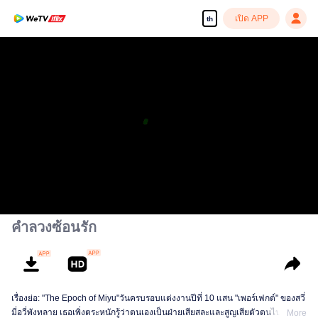
เปิด APP
th
เพลิดเพลินกับซีรีส์ความคมชัดสูงอย่างลื่นไหล
00:00:00
/
00:45:52
คำลวงซ้อนรัก
เรื่องย่อ: "The Epoch of Miyu"วันครบรอบแต่งงานปีที่ 10 แสน "เพอร์เฟกต์" ของสวี่
มี่อวี่พังทลาย เธอเพิ่งตระหนักรู้ว่าตนเองเป็นฝ่ายเสียสละและสูญเสียตัวตนไปแล้ว
More