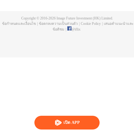
บ่อยครั้ง และคลื่นสัตว์ที่ควบคุมโดยมนุษย์หลังจากการแข่งขัน รวมถึงการทยอย
สังหารผู้แข็งแกร่งต่อเนื่อง เห็นชัดเจนว่าเกิดจากสำนักลอบสังหารที่ใหญ่โตและ
ลึกลับ นั่นคือ สำนักเทียนเหยี่ยน มาดูกันว่าฉู่สิงอวิ๋นจะแหวกโค่นดงหนามท่ามกลาง
Copyright © 2016-
2026
Image Future Investment (HK) Limited.
การลอบสังหารที่ไม่อาจคาดเดานี้ได้อย่างไร
ข้อกำหนดและเงื่อนไข
|
ข้อตกลงความเป็นส่วนตัว
|
Cookie Policy
|
เสนอคำแนะนำและ
ข้อติชม
|
@
iflix
เปิด APP