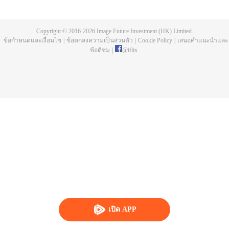
ห้าปี ก็พบว่าอาจารย์แกล้งตาย และยังพบยอดโลหิตมังกรและถ้วยสามขาลึกลับที่
เขาทิ้งไว้ให้ เฉินเฟิงออกตามหาอาจารย์ และกลายผู้ที่แข็งแกร่งที่สุด
Copyright © 2016-
2026
Image Future Investment (HK) Limited.
ข้อกำหนดและเงื่อนไข
|
ข้อตกลงความเป็นส่วนตัว
|
Cookie Policy
|
เสนอคำแนะนำและ
ข้อติชม
|
@
iflix
เปิด APP