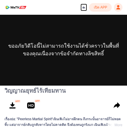
เปิด APP
th
ขออภัยวิดีโอนี้ไม่สามารถใช้งานได้ชั่วคราวในพื้นที่
ของคุณเนื่องจากข้อจำกัดทางลิขสิทธิ์
วิญญาณยุทธ์ไร้เทียมทาน
เรื่องย่อ: "Peerless Martial Spirit"เฉินเฟิงไม่อาจฝึกตน ถึงกระนั้นอาจารย์ก็ไม่ทอด
ทิ้ง แต่อาจารย์กลับถูกสังหารโดยไม่คาดคิด จึงต้องทนถูกรังแก เฉินเฟิงเฝ้าสุสานอยู่
More