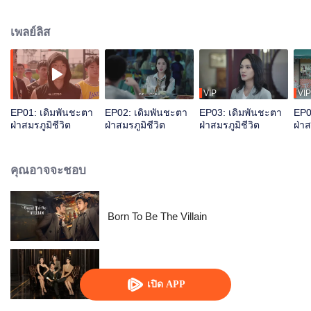
ที่มหาวิทยาลัยไก่กา และวางเดิมพันมหาศาล สาบานว่าต้องสร้างอาณาจักรทาง
ธุรกิจที่เป็นของตนเอง ทว่าความสำเร็จของเขากลับนำมาซึ่งการแก้แค้นของคู่แข่ง
เพลย์ลิส
อย่างเฉินหงสยง
VIP
VIP
EP01: เดิมพันชะตา
EP02: เดิมพันชะตา
EP03: เดิมพันชะตา
EP0
ฝ่าสมรภูมิชีวิต
ฝ่าสมรภูมิชีวิต
ฝ่าสมรภูมิชีวิต
ฝ่าส
คุณอาจจะชอบ
Born To Be The Villain
ลูกเขยเทวดา
เปิด APP