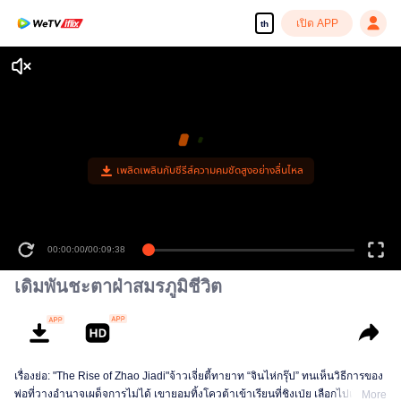
เปิด APP
th
เดิมพันชะตาฝ่าสมรภูมิชีวิต
เรื่องย่อ: "The Rise of Zhao Jiadi"จ้าวเจี่ยตี้ทายาท “จินไห่กรุ๊ป” ทนเห็นวิธีการของ
พ่อที่วางอำนาจเผด็จการไม่ได้ เขายอมทิ้งโควต้าเข้าเรียนที่ชิงเป่ย เลือกไปเรียนต่อ
More