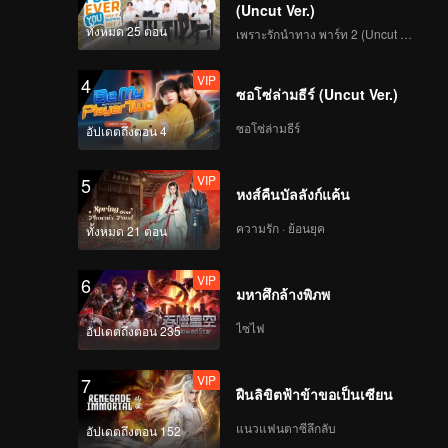
(Uncut Ver.)
ทั้งหมด 25 ตอน
เพราะรักนำทาง พาร์ท 2 (Uncut Ver.)
VIP
4
ซอโซ่ล่ามธีร์ (Uncut Ver.)
ซอโซ่ล่ามธีร์
อัปเดตถึงตอน 4
VIP
5
หงส์คืนบัลลังก์แค้น
ความรัก · ย้อนยุค
ทั้งหมด 21 ตอน
VIP
6
มหาศึกล้างพิภพ
ไซไฟ
อัปเดตถึงตอน 235
VIP
7
ฝืนลิขิตฟ้าข้าขอเป็นเซียน
แนวแฟนตาซีลึกลับ
อัปเดตถึงตอน 152