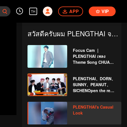
APP
VIP
TH
สวัสดีครับผม PLENGTHAI จาก CHUANG ASIA S2 ครับ
Focus Cam ｜
PLENGTHAI เพลง
Theme Song CHUANG
ASIA S2
PLENGTHAI、DORN、
SUNNY、PEANUT、
SICHENOpen the red
envelopes in the New
Year! Let's witness
PLENGTHAI's Casual
the luck together!
Look