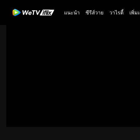
แนะนำ
ซีรีส์วาย
วาไรตี้
เพิ่ม