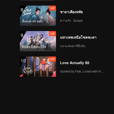
VIP
8
ชายาเคียงหทัย
ความรัก · ย้อนยุค
ทั้งหมด 40 ตอน
VIP
9
มหาเทพเหนือโชคชะตา
แนวแฟนตาซีลึกลับ
อัปเดตถึงตอน 534
VIP
10
Love Actually S5
Guided by Fate, Loved with Heart