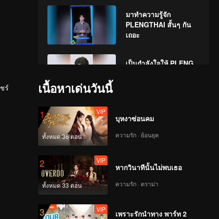
มาทำความรู้จัก
PLENGTHAI สั้นๆ กัน
เถอะ
เป็นกำลังใจให้ PLENG
THAI ในรายการ
CHUANG ASIA S2 กัน
เนื้อหาเด่นวันนี้
ชร์
ด้วยนะ!
VIP
1
บุหงาซ่อนคม
ความรัก · ย้อนยุค
ทั้งหมด 36 ตอน
VIP
2
หากวินาทีนั้นไม่พบเธอ
ความรัก · ดราม่า
ทั้งหมด 33 ตอน
VIP
3
เพราะรักนำทาง พาร์ท 2