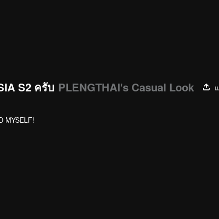
IA S2 ครับ
PLENGTHAI's Casual Look
แ
ND MYSELF!