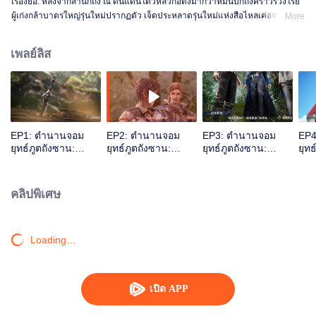
เรื่องย่อ: หลังจากสำนักถัง ณ ดินแดนโต้วหลัวก่อตั้งมากว่าหมื่นปีก็ถึงคราวร่วงโรย
ผู้เก่งกล้าบาตรใหญ่รุ่นใหม่ปรากฏตัว เจ็ดประหลาดรุ่นใหม่แห่งสือไหลเค่อจะฟื้นฟู
More
สำนักถังให้กลับมารุ่งเรืองอีกครั้งและเขียนบทเพลงสุดยอดสำนักถังได้หรือไม่ เทพ
ศักดิ์สิทธิ์แห่งวิญญาณ สัตว์วิญญาณล้านปีที่มือกุมอาทิตย์และจันทรา สามารถเด็ด
เพลย์ลิส
ดวงดาราได้ สร้างระบบอุปกรณ์ภูตใหม่ที่ทำให้สำนักถังร่วงโรย สิ่งอัศจรรย์ทุกอย่าง
ค่อย ๆ แสดงออกมา อาวุธลับสำนักถังจะทำให้พวกเขาพลิกฟื้นขึ้นรุ่งโรจน์ได้หรือไม่
สำนักถังจะกลับมารุ่งเรืองอีกครั้งได้หรือเปล่า
EP1: ตำนานจอม
EP2: ตำนานจอม
EP3: ตำนานจอม
EP4
ยุทธ์ภูตถังซาน:
ยุทธ์ภูตถังซาน:
ยุทธ์ภูตถังซาน:
ยุทธ
สำนักถังเลิศภพจบ
สำนักถังเลิศภพจบ
สำนักถังเลิศภพจบ
สำน
แดน
แดน
แดน
แด
คลิปพิเศษ
Loading…
เปิด APP