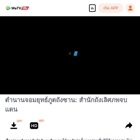
เปิด APP
th
ตำนานจอมยุทธ์ภูตถังซาน: สำนักถังเลิศภพจบ
แดน