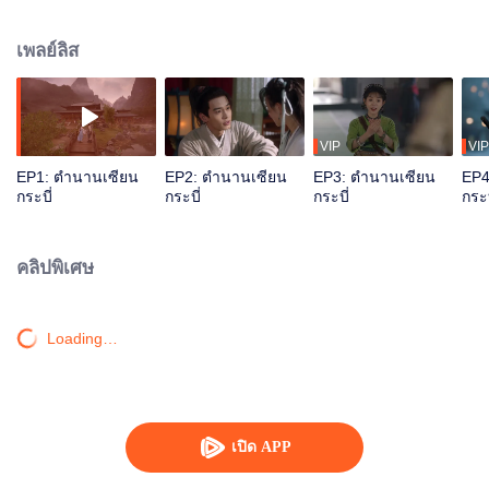
วิญญาณวารีที่สามารถขจัดทุพภิกขภัยในใต้หล้าได้ ระหว่างทางได้ทยอยรู้จักกับ
หลินเยว่หรูคู่รักคู่ปรับ หลิวจิ้นหยวนบัณฑิตที่สุภาพทว่าอ่อนแอและพรรคพวกคนอื่น
เพลย์ลิส
ๆ ที่มีความมุ่งมาดอย่างเดียวกัน พวกเขาฟันฝ่ากับความยากลำบากตามหามุก
วิญญาณ และทำลายแผนการชั่วร้ายอันน่าตกตะลึงของเจ้าลัทธิบูชาจันทร์ที่
วางแผนอย่างบ้าระห่ำจะทำลายล้างโลกันตร์ไปด้วยในคราวเดียว
VIP
VIP
EP1: ตำนานเซียน
EP2: ตำนานเซียน
EP3: ตำนานเซียน
EP4
กระบี่
กระบี่
กระบี่
กระบ
คลิปพิเศษ
Loading…
เปิด APP