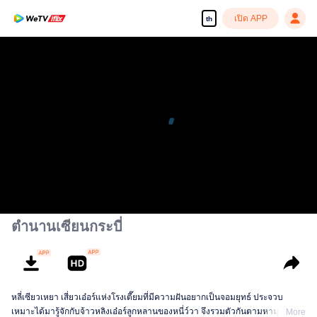
เปิด APP
th
ตำนานเซียนกระบี่
หลี่เซียวเหยา เสี่ยวเอ๋อร์แห่งโรงเตี๊ยมที่มีความฝันอยากเป็นจอมยุทธ์ ประจวบ
เหมาะได้มารู้จักกับจ้าวหลิงเอ๋อร์ลูกหลานของหนี่ว์วา จึงรวมตัวกันตามหามุก
More