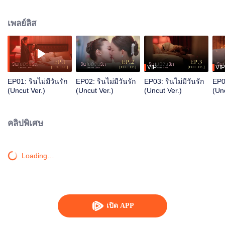
เพื่อแลกตำแหน่งประธานบริษัท ถึงแม้แพรนรินทร์จะบอกว่า “ยังไงฉันก็ไม่มีวันรัก
เธอ ไม่รักเด็ดขาด”แต่เขมยังคงยืนยันว่า “เขมจะรอดูค่ะ รอดูวันที่คุณรินรักเขม…
เพลย์ลิส
จนหมดหัวใจ”
VIP
VIP
EP01: รินไม่มีวันรัก
EP02: รินไม่มีวันรัก
EP03: รินไม่มีวันรัก
EP04
(Uncut Ver.)
(Uncut Ver.)
(Uncut Ver.)
(Unc
คลิปพิเศษ
Loading…
เปิด APP