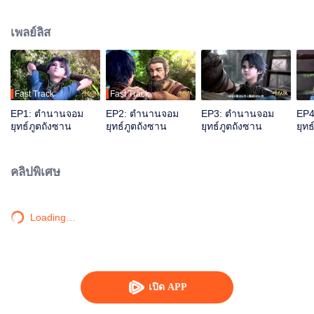
เป็นเหตุให้ถังซานจบชีวิตของตนเองลงที่หุบเหวมรณะ...และนี่คือจุดเริ่มต้นใหม่อีก
ครั้ง ถังซานได้กลับมาเกิดใหม่ในอีกโลกหนึ่ง ที่เรียกว่า"Soul Land" ดินแดนแห่ง
เพลย์ลิส
พลังวิญญาณ ซึ่งเป็นโลกที่ไม่มีเวทมนตร์ ไม่มีวิชาการต่อสู้ แต่กลับมีพลังแห่งจิต
วิญญาณที่น่าประหลาด โดยในโลกนี้ผู้คนต่อสู้กันโดยใช้สิ่งที่เรียกว่าพลังวิญญาณ
ถังซานจะใช้ชีวิตในโลกใบนี้ต่อไปอย่างไร การผจญภัยได้เริ่มขึ้นแล้ว.....
Fast Track
Fast Track
EP1: ตำนานจอม
EP2: ตำนานจอม
EP3: ตำนานจอม
EP4
ยุทธ์ภูตถังซาน
ยุทธ์ภูตถังซาน
ยุทธ์ภูตถังซาน
ยุทธ
คลิปพิเศษ
Loading…
เปิด APP