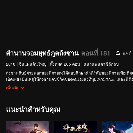
ตำนานจอมยุทธ์ภูตถังซาน
ตอนที่ 181
แชร์
2018
|
จีนแผ่นดินใหญ่
|
ทั้งหมด 265 ตอน
|
แนวแฟนตาซีลึกลับ
ถังซานศิษย์ฝ่ายนอกของนิกายถังได้แอบศึกษาคำภีร์ลับของนิกายเพื่อเติมเต
เปิดเผย เป็นเหตุให้ถังซานจบชีวิตของตนเองลงที่หุบเหวมรณะ...และนี่คือจุ
ดินแดนแห่งพลังวิญญาณ ซึ่งเป็นโลกที่ไม่มีเวทมนตร์ ไม่มีวิชาการต่อสู้ แ
เพิ่มเติม
ว่าพลังวิญญาณ ถังซานจะใช้ชีวิตในโลกใบนี้ต่อไปอย่างไร การผจญภัยได้เร
แนะนำสำหรับคุณ