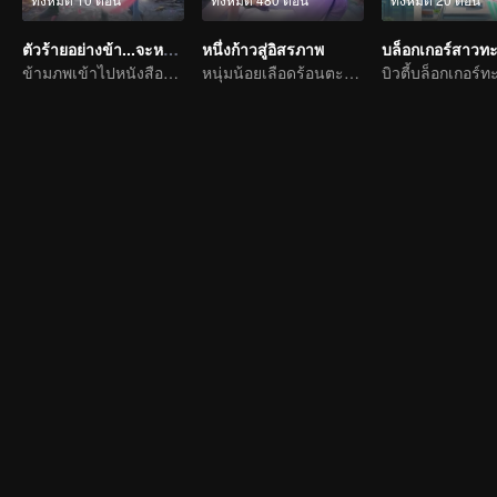
ตัวร้ายอย่างข้า...จะหนีเอาตัวรอดยังไงดี
หนึ่งก้าวสู่อิสรภาพ
บล็อกเกอร์สาวทะล
ข้ามภพเข้าไปหนังสือและเป็นนาง(นาย)ร้ายและโหดร้ายทารุณต่อพระเอก
หนุ่มน้อยเลือดร้อนตะลุยโลกธุลีแดง