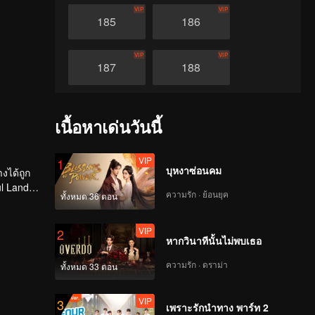
VIP
VIP
185
186
VIP
VIP
187
188
VIP
VIP
189
190
เนื้อหาเด่นวันนี้
VIP
VIP
191
192
VIP
1
บุหงาซ่อนคม
งได้ถูก
ul Land"
ความรัก · ย้อนยุค
VIP
VIP
ทั้งหมด 36 ตอน
งที่เรียก
193
194
VIP
2
หากวินาทีนั้นไม่พบเธอ
VIP
VIP
195
196
ความรัก · ดราม่า
ทั้งหมด 33 ตอน
VIP
VIP
197
198
VIP
3
เพราะรักนำทาง พาร์ท 2