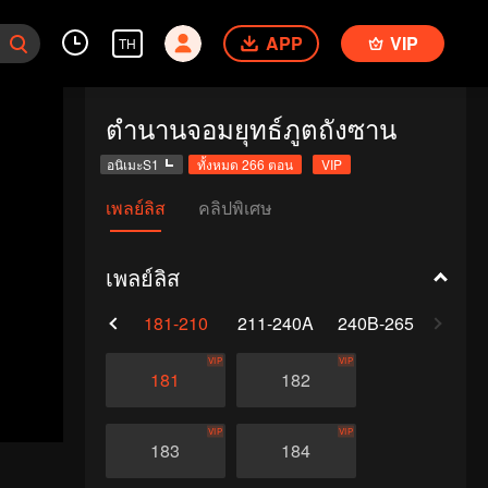
APP
VIP
TH
ตำนานจอมยุทธ์ภูตถังซาน
อนิเมะS1
ทั้งหมด 266 ตอน
VIP
เพลย์ลิส
คลิปพิเศษ
เพลย์ลิส
0
151-180
181-210
211-240A
240B-265
VIP
VIP
181
182
VIP
VIP
183
184