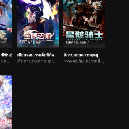
ทั้งหมด 12 ตอน
อัปเดตถึงตอน 7
 ซีซัน2
เซียนจอมเวทเต็มพิกัด ซีซัน1
นักรบสยบดาวมฤตยู
เซียวเหยียนกลับมา สถานการณ์ผันแปรอย่างคาดกันไม่ถึง
เส้นทางแห่งความมุมานะในการฝึกพัฒนาตนเอง
การผจญภัยแห่งกาแล็กซี่: ศึกเลือดบนซากปรักหักพัง!