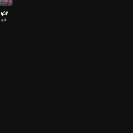
ุมิติ
บิวตี้บล็อกเกอร์ทะลุมิติเข้าไปยังโลกของเกม