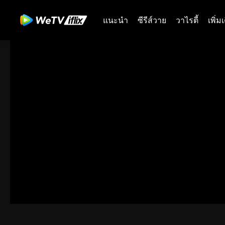
แนะนำ
ซีรีส์วาย
วาไรตี้
เพิ่ม