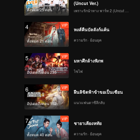
(Uncut Ver.)
VIP
VIP
ทั้งหมด 25 ตอน
เพราะรักนำทาง พาร์ท 2 (Uncut Ver.)
199
200
VIP
4
VIP
VIP
หงส์คืนบัลลังก์แค้น
201
202
ความรัก · ย้อนยุค
ทั้งหมด 21 ตอน
VIP
VIP
203
204
VIP
5
มหาศึกล้างพิภพ
VIP
VIP
ไซไฟ
205
206
อัปเดตถึงตอน 235
VIP
6
VIP
VIP
ฝืนลิขิตฟ้าข้าขอเป็นเซียน
207
208
แนวแฟนตาซีลึกลับ
อัปเดตถึงตอน 152
VIP
VIP
209
210
VIP
7
ชายาเคียงหทัย
ความรัก · ย้อนยุค
ทั้งหมด 40 ตอน