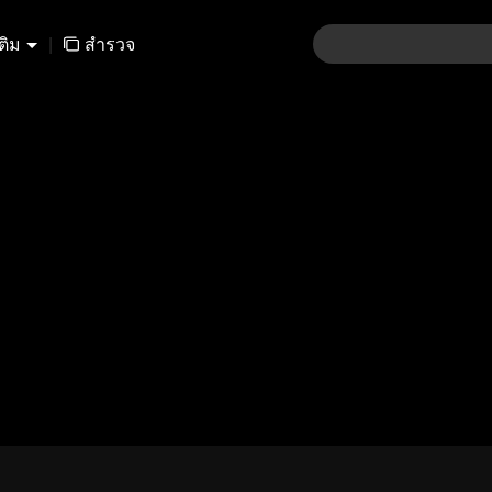
เติม
|
สำรวจ
01-30
31-60
61-90
91-120
121-15