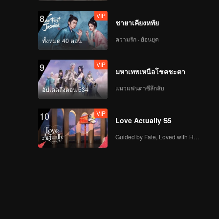
VIP
8
ชายาเคียงหทัย
ความรัก · ย้อนยุค
ทั้งหมด 40 ตอน
VIP
9
มหาเทพเหนือโชคชะตา
แนวแฟนตาซีลึกลับ
อัปเดตถึงตอน 534
VIP
10
Love Actually S5
Guided by Fate, Loved with Heart