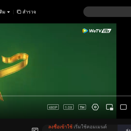
เติม
|
สำรวจ