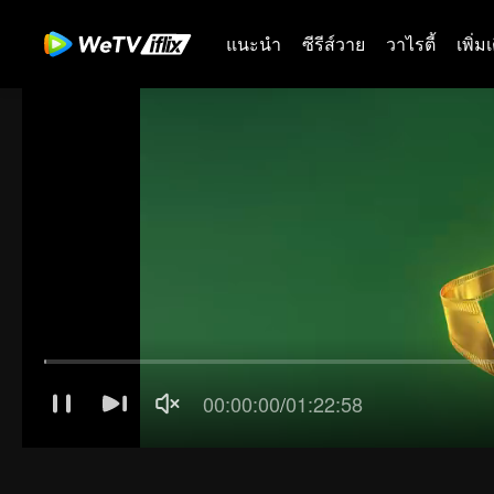
แนะนำ
ซีรีส์วาย
วาไรตี้
เพิ่ม