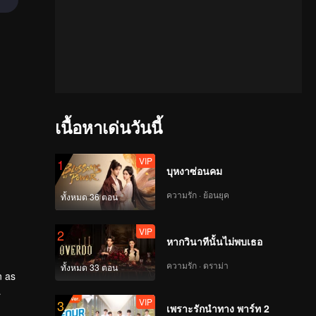
เนื้อหาเด่นวันนี้
VIP
1
บุหงาซ่อนคม
ความรัก · ย้อนยุค
ทั้งหมด 36 ตอน
VIP
2
หากวินาทีนั้นไม่พบเธอ
ความรัก · ดราม่า
ทั้งหมด 33 ตอน
n as
VIP
3
king the
เพราะรักนำทาง พาร์ท 2