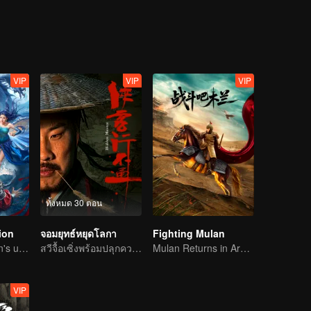
urns into a pretty young girl to seduce the God of War and kills him for
he sacrifices his own heart willingly for the girl he loves. The love b
tormenting. It even reveals a love relationship between the Celestia
is removed. When demon soldiers break into the mortal world, people
pirits survive the calamity in the mortal world and return to the Celes
VIP
VIP
VIP
ทั้งหมด 30 ตอน
ion
จอมยุทธ์หยุดโลกา
Fighting Mulan
The Dragon Clan's useless Third Prince strikes back
สวีจื้อเซิ่งพร้อมปลุกความฮาในยุทธภพ
Mulan Returns in Armor and Wreaks Havoc
VIP