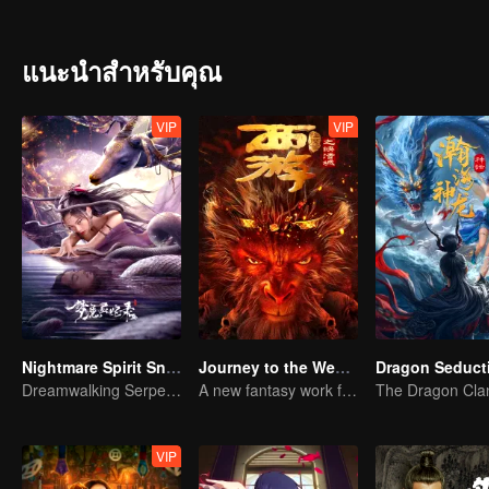
two spirits fight against each other. Chenghuang, the divine beast, t
Yunhuang. She cuts out Changsheng’s Clear Heart, only to know that 
Changsheng, Chenghuang, and Yunhuang is unforgettable and heart-
แนะนำสำหรับคุณ
and Chenghuang a hundred years ago. The seal of the netherworld 
massacred. What secrets are hidden in the Demon Hell? Can the two s
Emperor?
VIP
VIP
Nightmare Spirit Snake Record
Journey to the West:The Helltown of Heaven
Dragon Seduct
Dreamwalking Serpent and the Sword Immortal's Past
A new fantasy work from the Journey to the West IP is coming
VIP