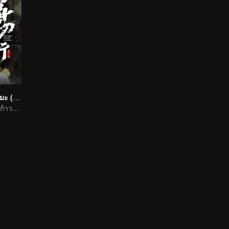
ดาบพิฆาตกลางหิมะ (พากย์อังกฤษ)
จางรั่วอวิ๋น หูจวินก้าวเข้าสู่ยุทธภพพร้อมกัน