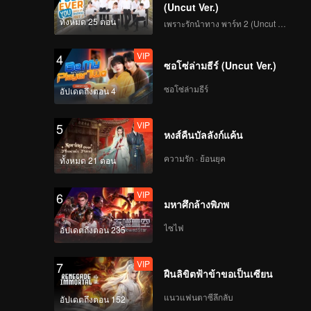
(Uncut Ver.)
etween
ทั้งหมด 25 ตอน
เพราะรักนำทาง พาร์ท 2 (Uncut Ver.)
l Emperor
 are
VIP
4
tial
ซอโซ่ล่ามธีร์ (Uncut Ver.)
ซอโซ่ล่ามธีร์
อัปเดตถึงตอน 4
VIP
5
หงส์คืนบัลลังก์แค้น
ความรัก · ย้อนยุค
ทั้งหมด 21 ตอน
VIP
6
มหาศึกล้างพิภพ
ไซไฟ
อัปเดตถึงตอน 235
VIP
7
ฝืนลิขิตฟ้าข้าขอเป็นเซียน
แนวแฟนตาซีลึกลับ
อัปเดตถึงตอน 152