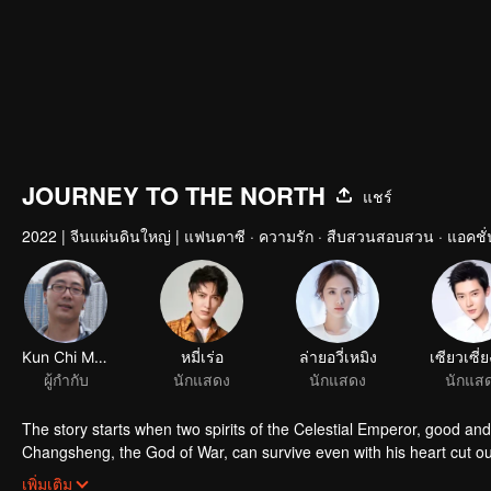
JOURNEY TO THE NORTH
แชร์
2022
|
จีนแผ่นดินใหญ่
|
แฟนตาซี · ความรัก · สืบสวนสอบสวน · แอคชั่
Kun Chi Mak
หมี่เร่อ
ล่ายอวี่เหมิง
ผู้กำกับ
นักแสดง
นักแสดง
นักแส
The story starts when two spirits of the Celestial Emperor, good and
Changsheng, the God of War, can survive even with his heart cut ou
Netherworld in the Demon Hell for a hundred years. Every day, he’s
เพิ่มเติม