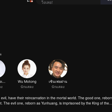
น
เซียวเซี่ยงเฟย
Wu Motong
ดง
นักแสดง
 evil, have their reincarnation in the mortal world. The good one, rebor
t. The evil one, reborn as Yunhuang, is imprisoned by the King of the
 tortured by Soul-eating Nail. Conspiracies come one after another, ma