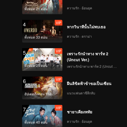
ความรัก · ย้อนยุค
ทั้งหมด 21 ตอน
VIP
4
หากวินาทีนั้นไม่พบเธอ
ความรัก · ดราม่า
ทั้งหมด 33 ตอน
VIP
5
เพราะรักนำทาง พาร์ท 2
(Uncut Ver.)
ทั้งหมด 25 ตอน
เพราะรักนำทาง พาร์ท 2 (Uncut Ver.)
VIP
6
ฝืนลิขิตฟ้าข้าขอเป็นเซียน
แนวแฟนตาซีลึกลับ
อัปเดตถึงตอน 152
VIP
7
ชายาเคียงหทัย
ความรัก · ย้อนยุค
ทั้งหมด 40 ตอน