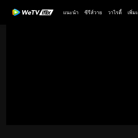
แนะนำ
ซีรีส์วาย
วาไรตี้
เพิ่ม