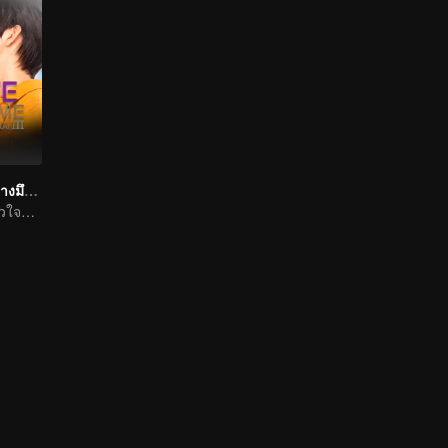
รักโคตรๆ โหดอย่างมึง 3
ปลุกความรักในหัวใจที่ลืมเลือน