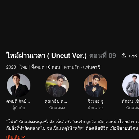
ไทม์ผ่านเวลา ( Uncut Ver.)
ตอนที่ 09
แชร์
2023
|
ไทย
|
ทั้งหมด 10 ตอน
|
ความรัก · แฟนตาซี
คหบดี กัลย์จาฤก
คุณาธิป ตระการจันทร์
จิรเมธ จู
ผู้กำกับ
นักแสดง
นักแสดง
นักแส
“โฟม” นักแสดงหนุ่มชื่อดัง เห็น“คริส”คนรัก ถูกวิสามัญต่อหน้าโดยตำร
กับสิ่งที่ทำผิดพลาดไป จนเป็นเหตุให้ “คริส” ต้องเสียชีวิต เมื่อมีชาย
และช่วยชีวิตคนรักได้หรือไม่ เวลาเท่านั้นที่จะเป็นเครื่องพิสูจน์!
เพิ่มเติม