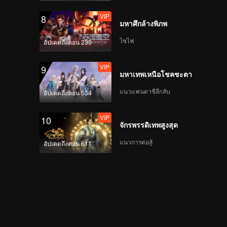
VIP
8
มหาศึกล้างพิภพ
ไซไฟ
อัปเดตถึงตอน 235
VIP
9
มหาเทพเหนือโชคชะตา
แนวแฟนตาซีลึกลับ
อัปเดตถึงตอน 534
VIP
10
จักรพรรดิเทพสูงสุด
แนวการต่อสู้
อัปเดตถึงตอน 611