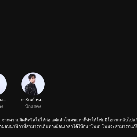
ทัตธน เชิดชูมาลัยกิจ
การัณย์ ทองพรรณ
ดง
นักแสดง
วจ จากความผิดที่คริสไม่ได้ก่อ แต่แล้วโชคชะตาก็ทำให้โฟมมีโอกาสกลับไปแ
ปริศนามอบนาฬิกาที่สามารถเดินทางย้อนเวลาได้ให้กับ ”โฟม” โฟมจะสามารถแก้ไ