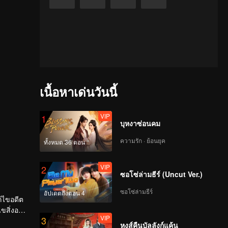
เนื้อหาเด่นวันนี้
VIP
1
บุหงาซ่อนคม
ความรัก · ย้อนยุค
ทั้งหมด 36 ตอน
VIP
2
ซอโซ่ล่ามธีร์ (Uncut Ver.)
ซอโซ่ล่ามธีร์
อัปเดตถึงตอน 4
ก้ไขอดีต
ขสิ่งอดีต
VIP
3
หงส์คืนบัลลังก์แค้น