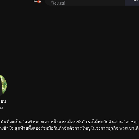
ุ่งมั่นที่จะเป็น “สตรีหมายเลขหนึ่งแห่งเมืองเซิน” เธอได้พบกับฉินจ้าน “อาช
ข้าใจ สุดท้ายทั้งสองร่วมมือกันกำจัดตัวการใหญ่ในวงการธุรกิจ พวกเขาเต