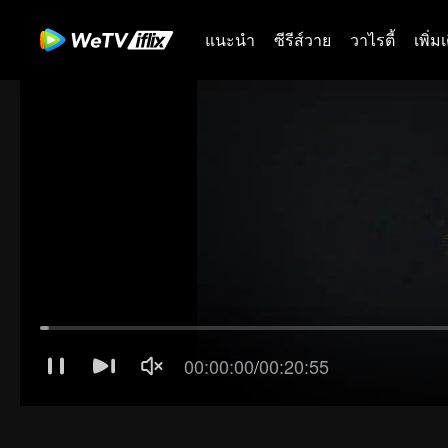
แนะนำ
ซีรีส์วาย
วาไรตี้
เพิ่ม