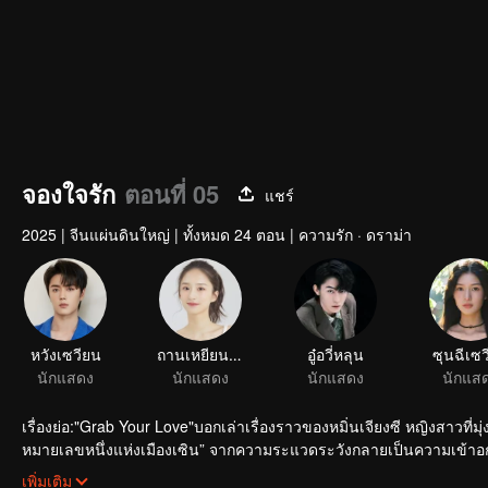
จองใจรัก
ตอนที่ 05
แชร์
2025
|
จีนแผ่นดินใหญ่
|
ทั้งหมด 24 ตอน
|
ความรัก · ดราม่า
เรื่องย่อ:"Grab Your Love"บอกเล่าเรื่องราวของหมิ่นเจียงซี หญิงสาวที่ม
หมายเลขหนึ่งแห่งเมืองเซิน” จากความระแวดระวังกลายเป็นความเข้าอกเ
เยียวยากันและกัน และถักทอเป็นความรัก
เพิ่มเติม