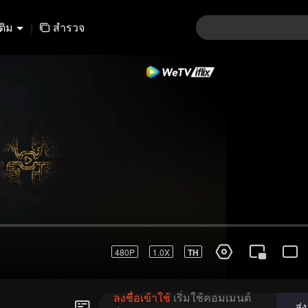
เติม
|
สำรวจ