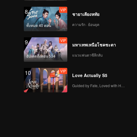
VIP
8
ชายาเคียงหทัย
ความรัก · ย้อนยุค
ทั้งหมด 40 ตอน
VIP
9
มหาเทพเหนือโชคชะตา
แนวแฟนตาซีลึกลับ
อัปเดตถึงตอน 534
VIP
10
Love Actually S5
Guided by Fate, Loved with Heart