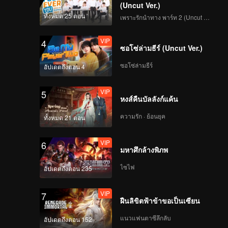
(Uncut Ver.)
ทั้งหมด 25 ตอน
เพราะรักนำทาง พาร์ท 2 (Uncut Ver.)
VIP
4
ซอโซ่ล่ามธีร์ (Uncut Ver.)
ซอโซ่ล่ามธีร์
อัปเดตถึงตอน 4
VIP
5
หงส์คืนบัลลังก์แค้น
ความรัก · ย้อนยุค
ทั้งหมด 21 ตอน
VIP
6
มหาศึกล้างพิภพ
ไซไฟ
อัปเดตถึงตอน 235
VIP
7
ฝืนลิขิตฟ้าข้าขอเป็นเซียน
แนวแฟนตาซีลึกลับ
อัปเดตถึงตอน 152