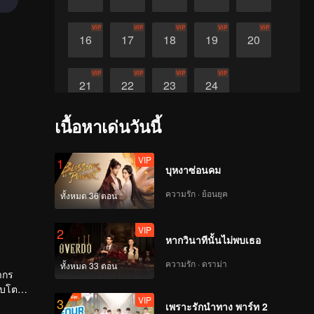
VIP
VIP
VIP
VIP
VIP
16
17
18
19
20
VIP
VIP
VIP
VIP
21
22
23
24
เนื้อหาเด่นวันนี้
VIP
1
บุหงาซ่อนคม
ความรัก · ย้อนยุค
ทั้งหมด 36 ตอน
VIP
2
หากวินาทีนั้นไม่พบเธอ
ความรัก · ดราม่า
ทั้งหมด 33 ตอน
ญากร
ิบโต
VIP
3
เพราะรักนำทาง พาร์ท 2