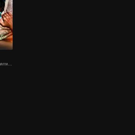
ดอกบัวดำแก้แค้นตกหลุมรักนายแบดบอย