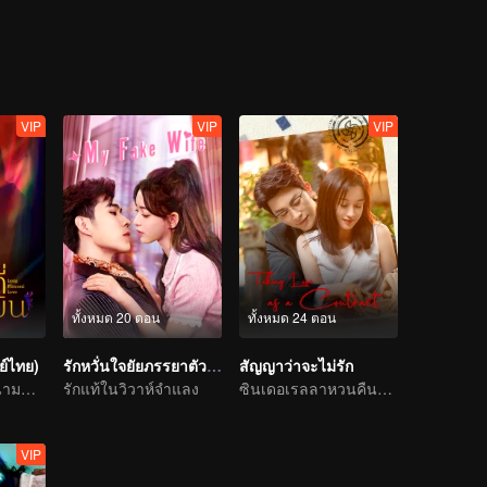
VIP
VIP
VIP
ทั้งหมด 20 ตอน
ทั้งหมด 24 ตอน
ย์ไทย)
รักหวั่นใจยัยภรรยาตัวปลอม
สัญญาว่าจะไม่รัก
ความลำเอียงในนามของการตอบแทนบุญคุณ
รักแท้ในวิวาห์จำแลง
ซินเดอเรลลาหวนคืนสู่ตระกูลไฮโซพบกับท่านประธานเผด็จการเจ้าแผนการ
VIP