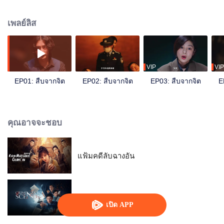
ของหลี่โม่โฉว นำทีมสืบคดีประหลาด มิหนำซ้ำยังทำให้ฆาตกรตัวจริงเบื้องหลังค
ดีร้ายแรงหมดหนทางหลบซ่อน ในที่สุดความจริงได้เป็นที่ประจักษ์ต่อทั้งโลก
เพลย์ลิส
VIP
VIP
EP01: สืบจากจิต
EP02: สืบจากจิต
EP03: สืบจากจิต
E
คุณอาจจะชอบ
แฟ้มคดีลับฉางอัน
ทีมสืบคดี ปิดบัญชีแค้น
เปิด APP