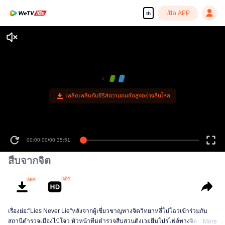
เปิด APP
th
เพลิดเพลินกับซีรีส์ความคมชัดสูงอย่างลื่นไหล
00:00:00
/
00:35:51
สืบจากจิต
เรื่องย่อ:"Lies Never Lie"หลังจากผู้เชี่ยวชาญทางจิตวิทยาหลี่โม่โฉวเข้าร่วมกับ
สถานีตำรวจเมืองไป๋โจว หัวหน้าทีมตำรวจสืบสวนติงเวยยืมโปรไฟล์ทางจิตวิทยา
More