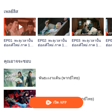
ประวัติศาสตร์และพยายามเปลี่ยนชะตากรรมของหลิวเฮ่อที่ได้ครองราชย์เพียง 27
วัน เริ่มการผจญภัยแปลงโชคชะตาข้ามเวลา
เพลย์ลิส
VIP
VIP
EP01: ทะลุเวลาปั้น
EP02: ทะลุเวลาปั้น
EP03: ทะลุเวลาปั้น
EP0
ฮ่องเต้ใหม่ ภาค 1
ฮ่องเต้ใหม่ ภาค 1
ฮ่องเต้ใหม่ ภาค 1
ฮ่อง
(พากย์ไทย)
(พากย์ไทย)
(พากย์ไทย)
(พา
คุณอาจจะชอบ
พันธะเงาแค้น (พากย์ไทย)
ชะตาแค้นฮูหยินแม่ทัพ (พากย์ไทย)
เปิด APP