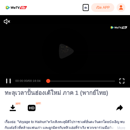
เปิด APP
th
00:00:00
/
00:16:04
ทะลุเวลาปั้นฮ่องเต้ใหม่ ภาค 1 (พากย์ไทย)
เรื่องย่อ: "Voyage to Haihun"หวังเหิงทะลุมิติไปราชวงศ์ฮั่นตะวันตกโดยบังเอิญ พบ
กับเต๋อจิ่วที่คล้ายแฟนเก่า และผูกมิตรกับหลิวเฮ่อที่ร่าเริง พวกเขาร่วมมือกันท้าทาย
More