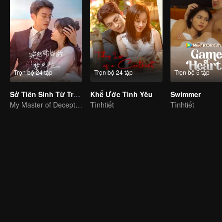
Trọn bộ 24 tập
Trọn bộ 24 tập
Trọn bộ 5 tập
Sở Tiên Sinh Từ Trên Trời Rơi Xuống
Khế Ước Tình Yêu
Swimmer
My Master of Deception Girlfriend
Tìnhtiết
Tìnhtiết