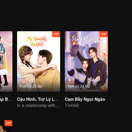
VIP
VIP
Trọn bộ 26 tập
Trọn bộ 24 tập
Thời Gian Ấm Áp Bên Em
Cậu Hình, Trợ Lý Lại Gây Chuyện Này
Cạm Bẫy Ngọt Ngào
In a relationship with an idol
Tìnhtiết
VIP