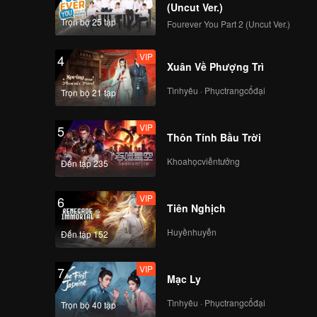
(Uncut Ver.)
Trọn bộ 25 tập
Fourever You Part 2 (Uncut Ver.)
VIP
4
Xuân Về Phượng Trì
Tìnhyêu · Phụctrangcổđại
Trọn bộ 21 tập
VIP
5
Thôn Tính Bầu Trời
Khoahọcviễntưởng
Đến tập 235
VIP
6
Tiên Nghịch
Huyềnhuyễn
Đến tập 152
VIP
7
Mạc Ly
Tìnhyêu · Phụctrangcổđại
Trọn bộ 40 tập