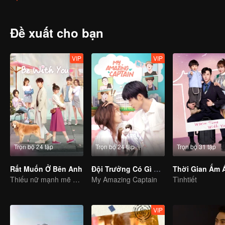
Đề xuất cho bạn
VIP
VIP
Trọn bộ 24 tập
Trọn bộ 24 tập
Trọn bộ 31 tập
Rất Muốn Ở Bên Anh
Đội Trưởng Có Gì Sai Sai
Thiếu nữ mạnh mẽ điên cuồng tán tỉnh cậu em mặt búng ra sữa kiêu căng.
My Amazing Captain
Tìnhtiết
VIP