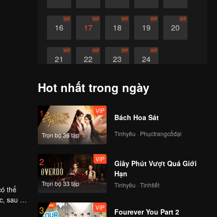
VIP
VIP
VIP
VIP
VIP
16
17
18
19
20
VIP
VIP
VIP
VIP
21
22
23
24
Hot nhất trong ngày
VIP
1
Bách Hoa Sát
Tìnhyêu · Phụctrangcổđại
Trọn bộ 36 tập
VIP
2
Giây Phút Vượt Quá Giới
Hạn
Trọn bộ 33 tập
Tìnhyêu · Tìnhtiết
có thể
c, sau đó
VIP
3
Fourever You Part 2