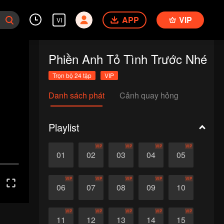
APP
VIP
VI
Phiền Anh Tỏ Tình Trước Nhé
Trọn bộ 24 tập
VIP
Danh sách phát
Cảnh quay hỏng
Playlist
VIP
VIP
VIP
VIP
01
02
03
04
05
VIP
VIP
VIP
VIP
VIP
06
07
08
09
10
VIP
VIP
VIP
VIP
VIP
11
12
13
14
15