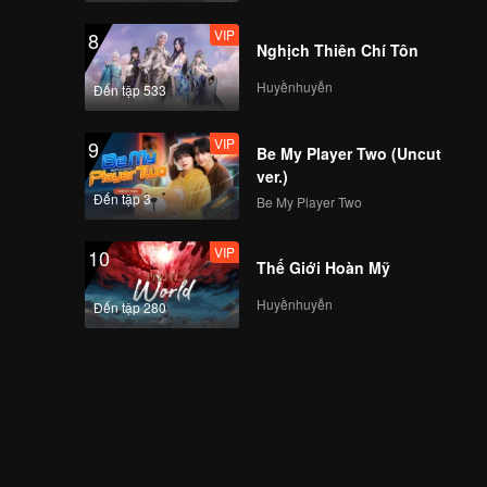
VIP
8
Nghịch Thiên Chí Tôn
Huyềnhuyễn
Đến tập 533
VIP
9
Be My Player Two (Uncut
ver.)
Đến tập 3
Be My Player Two
VIP
10
Thế Giới Hoàn Mỹ
Huyềnhuyễn
Đến tập 280