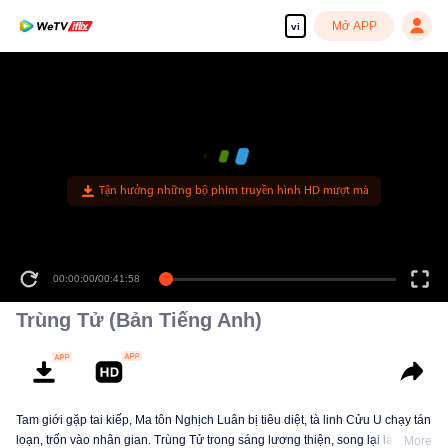
Mở APP
vi
Tận hưởng những bộ phim truyền hình HD mượt mà
00:00:00
/
00:41:58
Trùng Tử (Bản Tiếng Anh)
Tam giới gặp tai kiếp, Ma tôn Nghịch Luân bị tiêu diệt, tà linh Cửu U chạy tán
loạn, trốn vào nhân gian. Trùng Tử trong sáng lương thiện, song lại là con
More