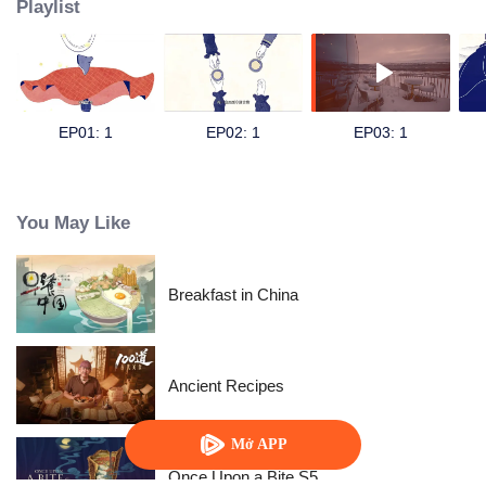
Playlist
EP01: 1
EP02: 1
EP03: 1
You May Like
Breakfast in China
Ancient Recipes
Mở APP
Once Upon a Bite S5