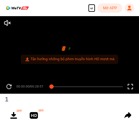
Mở APP
vi
Tận hưởng những bộ phim truyền hình HD mượt mà
00:00:00
/
00:29:57
1