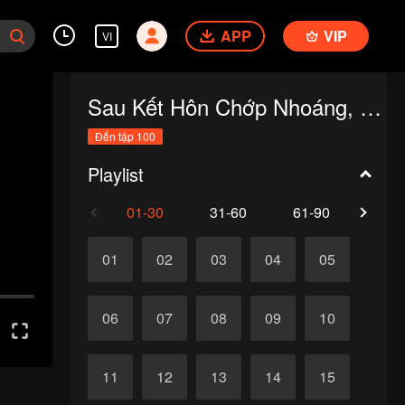
APP
VIP
VI
Sau Kết Hôn Chớp Nhoáng, Tôi Bỗng Thành Mẹ Kế
Đến tập 100
Playlist
01-30
31-60
61-90
91-1
01
02
03
04
05
06
07
08
09
10
11
12
13
14
15