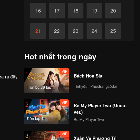
16
17
18
19
20
21
22
23
24
25
26
27
28
29
30
Hot nhất trong ngày
VIP
1
Bách Hoa Sát
óa ra đây
Tìnhyêu · Phụctrangcổđại
Trọn bộ 36 tập
VIP
2
Be My Player Two (Uncut
ver.)
Đến tập 4
Be My Player Two
VIP
3
Xuân Về Phượng Trì