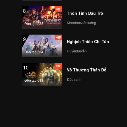
VIP
8
Thôn Tính Bầu Trời
Khoahọcviễntưởng
Đến tập 235
VIP
9
Nghịch Thiên Chí Tôn
Huyềnhuyễn
Đến tập 534
VIP
10
Vô Thượng Thần Đế
Đấutranh
Đến tập 611