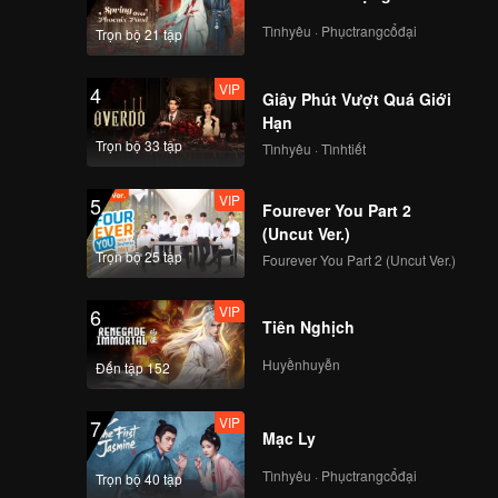
Tìnhyêu · Phụctrangcổđại
Trọn bộ 21 tập
VIP
4
Giây Phút Vượt Quá Giới
Hạn
Trọn bộ 33 tập
Tìnhyêu · Tìnhtiết
VIP
5
Fourever You Part 2
(Uncut Ver.)
Trọn bộ 25 tập
Fourever You Part 2 (Uncut Ver.)
VIP
6
Tiên Nghịch
Huyềnhuyễn
Đến tập 152
VIP
7
Mạc Ly
Tìnhyêu · Phụctrangcổđại
Trọn bộ 40 tập