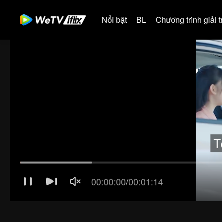
Nổi bật
BL
Chương trình giải tr