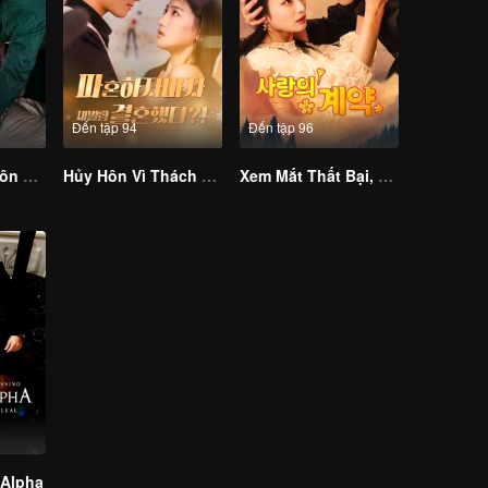
Đến tập 94
Đến tập 96
Người Vợ Ẩn Hôn Mang Tội Của Cố Thiếu (Bản Tiếng Hàn_
Hủy Hôn Vì Thách Cưới, Tôi Kết Hôn Với Tỷ Phú (Bản Tiếng Hàn)
Xem Mắt Thất Bại, Tôi Kết Hôn Với Tổng Tài Nghìn Tỷ
 Alpha