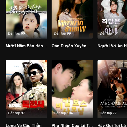
Đến tập 60
Đến tập 99
Đến tập 101
Mười Năm Bán Hàng Rong, Hóa Ra Tôi Là Thiên Kim Tiểu Thư
Oán Duyên Xuyên Hai Thế Giới
Đến tập 97
Đến tập 104
Đến tập 77
Long Vệ Cấp Thần
Phu Nhân Của Lệ Tổng Là Sếp Lớn Ẩn Danh
Hãy Gọi Tôi Là