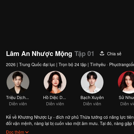
Lâm An Nhược Mộng
Tập 01
Chia sẻ
2026
|
Trung Quốc đại lục
|
Trọn bộ 24 tập
|
Tìnhyêu · Phụctrangcổ
Kể về Khương Nhược Ly - đích nữ phủ Thừa tướng có năng lực tiên 
đổi vận mệnh, nàng lại bị cuốn vào một âm mưu. Tại đó, nàng gặp
mười kiếp.
Nhờ ký ức từ những vòng luân hồi trước, Hoắc Lâm Xuyên nhiều lần
Đọc thêm