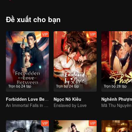
Trải qua tranh đấu quyền mưu giữa các gia tộc, những rối ren về th
qua vòng luân hồi, cuối cùng phá bỏ lời nguyền và ở bên nhau trọn 
Đề xuất cho bạn
VIP
VIP
Trọn bộ 24 tập
Trọn bộ 24 tập
Trọn bộ 28 tập
Forbidden Love Between
Ngọc Nô Kiều
Nghênh Phượn
An Immortal Falls in Love With a Witch
Enslaved by Love
VIP
VIP