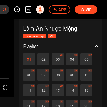
APP
VIP
VI
Lâm An Nhược Mộng
Trọn bộ 24 tập
VIP
Playlist
VIP
VIP
VIP
01
02
03
04
05
VIP
VIP
VIP
VIP
VIP
06
07
08
09
10
VIP
VIP
VIP
VIP
VIP
11
12
13
14
15
VIP
VIP
VIP
VIP
VIP
16
17
18
19
20