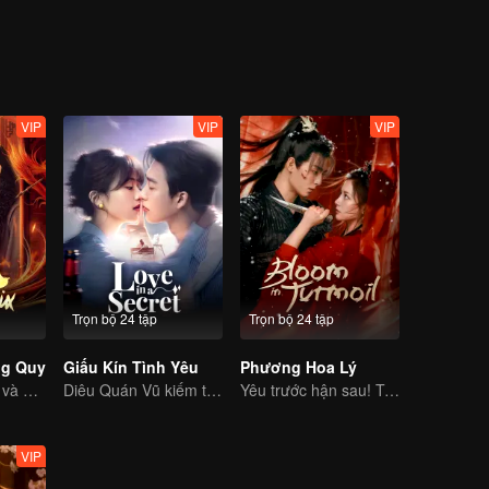
ân thế cùng vô số hiểu lầm, họ cùng nhau chống lại kẻ đứng sau tất cả
đời.
VIP
VIP
VIP
Trọn bộ 24 tập
Trọn bộ 24 tập
g Quy
Giấu Kín Tình Yêu
Phương Hoa Lý
Mã Thu Nguyên và Hà Kiện Kỳ tái sinh lội ngược dòng
Diêu Quán Vũ kiếm tìm tình yêu giữa những giằng xé của định mệnh
Yêu trước hận sau! Tỷ muội cùng nhau báo thù
VIP