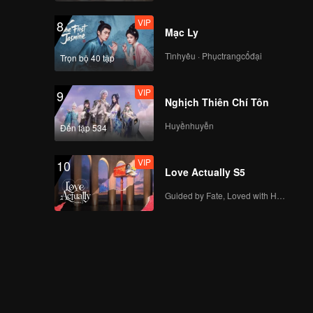
VIP
8
Mạc Ly
Tìnhyêu · Phụctrangcổđại
Trọn bộ 40 tập
VIP
9
Nghịch Thiên Chí Tôn
Huyềnhuyễn
Đến tập 534
VIP
10
Love Actually S5
Guided by Fate, Loved with Heart