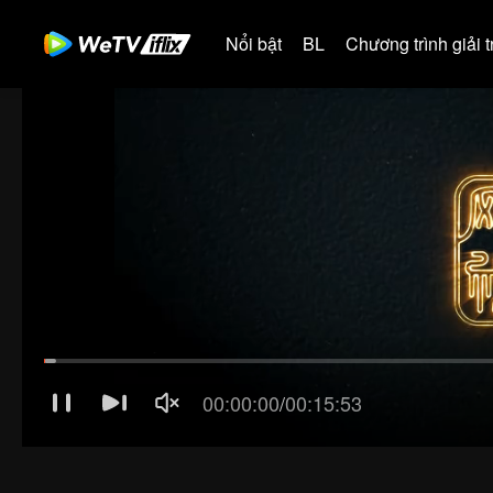
Nổi bật
BL
Chương trình giải tr