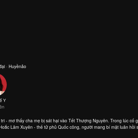
đại · Huyềnảo
tri - mơ thấy cha mẹ bị sát hại vào Tết Thượng Nguyên. Trong lúc cố 
 Hoắc Lâm Xuyên - thế tử phủ Quốc công, người mang bí mật luân hồi 
 cứu Khương Nhược Ly. Từ chỗ là đồng minh, hai người dần nảy sinh t