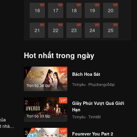
VIP
VIP
VIP
VIP
VIP
16
17
18
19
20
VIP
VIP
VIP
VIP
VIP
21
22
23
24
25
VIP
VIP
VIP
VIP
VIP
26
27
28
29
30
Hot nhất trong ngày
VIP
1
Bách Hoa Sát
Tìnhyêu · Phụctrangcổđại
Trọn bộ 36 tập
VIP
2
Giây Phút Vượt Quá Giới
Hạn
Trọn bộ 33 tập
Tìnhyêu · Tìnhtiết
của
t nhà
VIP
3
điều tra.
Fourever You Part 2