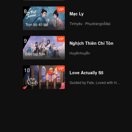
VIP
8
Mạc Ly
Tìnhyêu · Phụctrangcổđại
Trọn bộ 40 tập
VIP
9
Nghịch Thiên Chí Tôn
Huyềnhuyễn
Đến tập 534
VIP
10
Love Actually S5
Guided by Fate, Loved with Heart