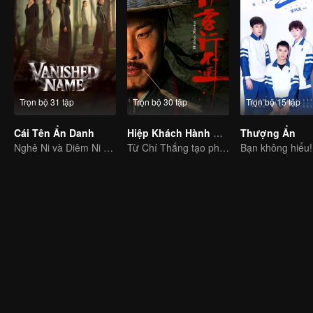
Trọn bộ 31 tập
Trọn bộ 30 tập
Trọn bộ 15 tập
Cái Tên Ẩn Danh
Hiệp Khách Hành Bất Thông
Thượng Ẩn
Nghê Ni và Diêm Ni phối hợp diễn xuất trong bộ phim trinh thám nữ quyền
Từ Chí Thắng tạo phong ba tiếng cười trong giới võ lâm