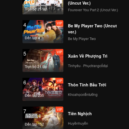
là hai
(Uncut Ver.)
ng người
Trọn bộ 25 tập
Fourever You Part 2 (Uncut Ver.)
 ra.
VIP
4
Be My Player Two (Uncut
ver.)
Đến tập 4
Be My Player Two
VIP
5
Xuân Về Phượng Trì
Tìnhyêu · Phụctrangcổđại
Trọn bộ 21 tập
VIP
6
Thôn Tính Bầu Trời
Khoahọcviễntưởng
Đến tập 235
VIP
7
Tiên Nghịch
Huyềnhuyễn
Đến tập 152