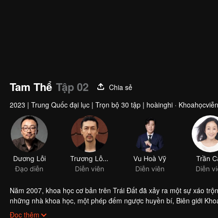
Tam Thể
Tập 02
Chia sẻ
2023
|
Trung Quốc đại lục
|
Trọn bộ 30 tập
|
hoàinghi · Khoahọcviễ
Dương Lỗi
Trương Lỗ Nhất
Vu Hoà Vỹ
Đạo diễn
Diễn viên
Diễn viên
Năm 2007, khoa học cơ bản trên Trái Đất đã xảy ra một sự xáo trộn
những nhà khoa học, một phép đếm ngược huyền bí, Biên giới Khoa 
khoa học về vật liệu nano bị cảnh sát Sử Cường đưa đến Trung tâm 
Đọc thêm