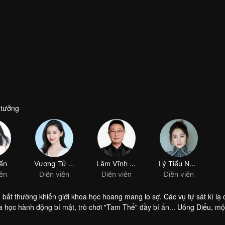
ntưởng
 bất thường khiến giới khoa học hoang mang lo sợ. Các vụ tự sát kì lạ 
học hành động bí mật, trò chơi "Tam Thể" đầy bí ẩn... Uông Diểu, mộ
kết hợp tác chiến và nằm vùng tổ chức "Biên giới Khoa học" để hỗ trợ 