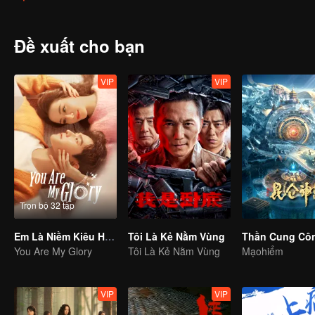
Trong quá trình điều tra, Uông Diểu và Sử Cường tiếp xúc với một tổ
nền văn minh đang dốc sức chiến đấu với nhau vì không gian sinh 
khác đã giữ vững niềm tin, thắp lên hy vọng và dẫn dắt mọi người 
Đề xuất cho bạn
VIP
VIP
Trọn bộ 32 tập
Em Là Niềm Kiêu Hãnh Của Anh (Bản Tiếng Anh)
Tôi Là Kẻ Nằm Vùng
You Are My Glory
Tôi Là Kẻ Nằm Vùng
Mạohiểm
VIP
VIP