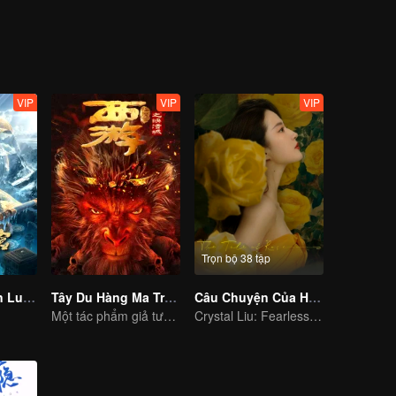
 chức có tên là ETO và phát hiện ra bí mật của trò chơi "Tam Thể", đó 
tồn. Nhờ sự nỗ lực của tất cả mọi người, Uông Diểu, Sử Cường và nhữ
chuẩn bị cùng nhau đối mặt với cuộc khủng hoảng nhân loại sắp sửa xảy
VIP
VIP
VIP
Trọn bộ 38 tập
Thần Cung Côn Luân
Tây Du Hàng Ma Truyện: Khoái Hoạt Thành
Câu Chuyện Của Hoa Hồng (Bản Tiếng Anh)
Một tác phẩm giả tưởng mới từ Tây Du Ký IP sắp ra mắt
Crystal Liu: Fearless for Love in Life