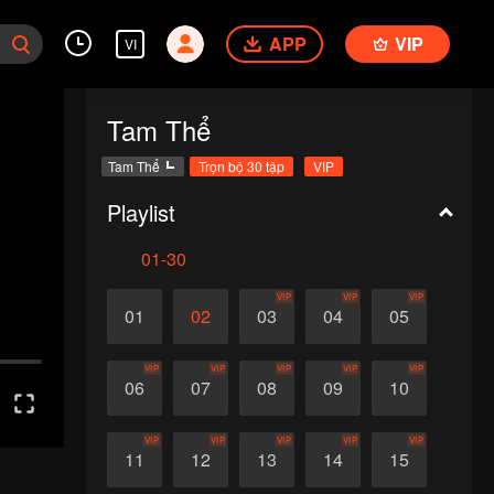
APP
VIP
VI
Tam Thể
Tam Thể
Trọn bộ 30 tập
VIP
Playlist
01-30
VIP
VIP
VIP
01
02
03
04
05
VIP
VIP
VIP
VIP
VIP
06
07
08
09
10
VIP
VIP
VIP
VIP
VIP
11
12
13
14
15