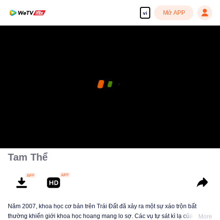
Mở APP
vi
Tam Thể
Năm 2007, khoa học cơ bản trên Trái Đất đã xảy ra một sự xáo trộn bất
thường khiến giới khoa học hoang mang lo sợ. Các vụ tự sát kì lạ của những
More