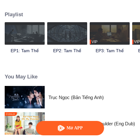
nhà khoa học, một phép đếm ngược huyền bí, Biên giới Khoa học hành
động bí mật, trò chơi "Tam Thể" đầy bí ẩn... Uông Diểu, một nhà khoa học về
Playlist
vật liệu nano bị cảnh sát Sử Cường đưa đến Trung tâm kết hợp tác chiến và
nằm vùng tổ chức "Biên giới Khoa học" để hỗ trợ điều tra. Trong quá trình
điều tra, Uông Diểu và Sử Cường tiếp xúc với một tổ chức có tên là ETO và
phát hiện ra bí mật của trò chơi "Tam Thể", đó là hai nền văn minh đang dốc
sức chiến đấu với nhau vì không gian sinh tồn. Nhờ sự nỗ lực của tất cả mọi
VIP
VIP
người, Uông Diểu, Sử Cường và những người khác đã giữ vững niềm tin,
EP1: Tam Thể
EP2: Tam Thể
EP3: Tam Thể
thắp lên hy vọng và dẫn dắt mọi người chuẩn bị cùng nhau đối mặt với cuộc
khủng hoảng nhân loại sắp sửa xảy ra.
You May Like
Trục Ngọc (Bản Tiếng Anh)
Put Your Head On My Shoulder (Eng Dub)
Mở APP