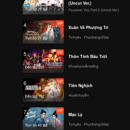
(Uncut Ver.)
Trọn bộ 25 tập
Fourever You Part 2 (Uncut Ver.)
VIP
4
Xuân Về Phượng Trì
Tìnhyêu · Phụctrangcổđại
Trọn bộ 21 tập
VIP
5
Thôn Tính Bầu Trời
Khoahọcviễntưởng
Đến tập 235
VIP
6
Tiên Nghịch
Huyềnhuyễn
Đến tập 152
VIP
7
Mạc Ly
Tìnhyêu · Phụctrangcổđại
Trọn bộ 40 tập