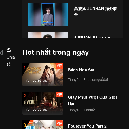
Year! Let's witness
高浚涵 JUNHAN 海外联
the luck together!
合
JUNHAN_ID_in app
Hot nhất trong ngày
d
Chia
sẻ
VIP
1
Bách Hoa Sát
Tìnhyêu · Phụctrangcổđại
Trọn bộ 36 tập
VIP
2
Giây Phút Vượt Quá Giới
Hạn
Trọn bộ 33 tập
Tìnhyêu · Tìnhtiết
VIP
3
Fourever You Part 2