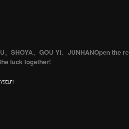
U、SHOYA、GOU YI、JUNHANOpen the re
the luck together!
MYSELF!