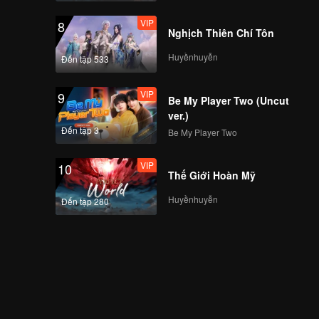
VIP
8
Nghịch Thiên Chí Tôn
Huyềnhuyễn
Đến tập 533
VIP
9
Be My Player Two (Uncut
ver.)
Đến tập 3
Be My Player Two
VIP
10
Thế Giới Hoàn Mỹ
Huyềnhuyễn
Đến tập 280