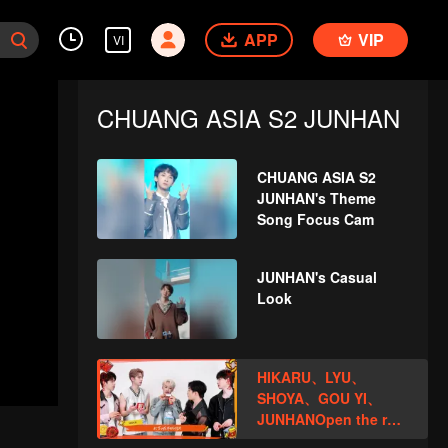
APP
VIP
VI
CHUANG ASIA S2 JUNHAN
CHUANG ASIA S2
JUNHAN's Theme
Song Focus Cam
JUNHAN's Casual
Look
HIKARU、LYU、
SHOYA、GOU YI、
JUNHANOpen the red
envelopes in the New