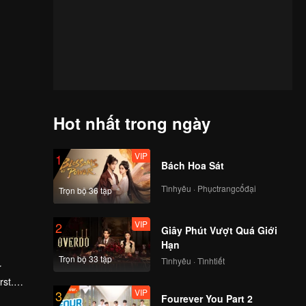
Hot nhất trong ngày
VIP
1
Bách Hoa Sát
Tìnhyêu · Phụctrangcổđại
Trọn bộ 36 tập
VIP
2
Giây Phút Vượt Quá Giới
Hạn
Trọn bộ 33 tập
Tìnhyêu · Tìnhtiết
r
rst.
VIP
3
 high
Fourever You Part 2