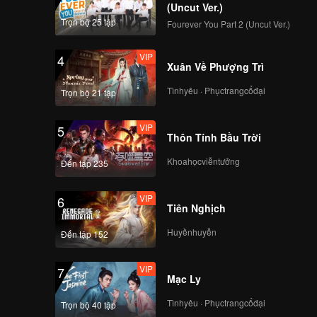
o take
(Uncut Ver.)
acy has
Trọn bộ 25 tập
Fourever You Part 2 (Uncut Ver.)
VIP
4
Xuân Về Phượng Trì
Tìnhyêu · Phụctrangcổđại
Trọn bộ 21 tập
VIP
5
Thôn Tính Bầu Trời
Khoahọcviễntưởng
Đến tập 235
VIP
6
Tiên Nghịch
Huyềnhuyễn
Đến tập 152
VIP
7
Mạc Ly
Tìnhyêu · Phụctrangcổđại
Trọn bộ 40 tập