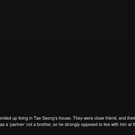
ended up living in Tae Seong's house. They were close friend, and thei
 'partner' not a brother, so he strongly opposed to live with him at fi
like him and he kept him away. Time past and they became a third-year