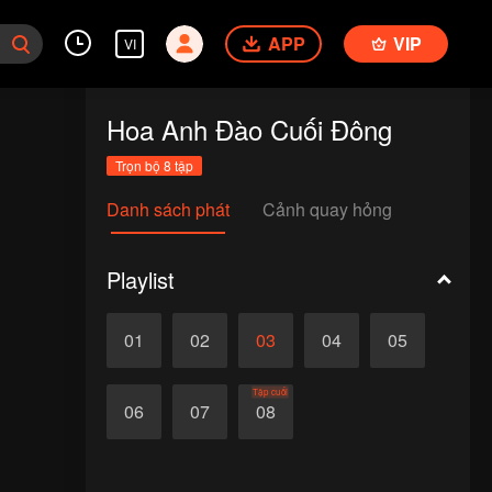
APP
VIP
VI
Hoa Anh Đào Cuối Đông
Trọn bộ 8 tập
Danh sách phát
Cảnh quay hỏng
Playlist
01
02
03
04
05
Tập cuối
06
07
08