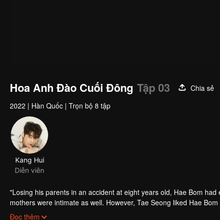
Hoa Anh Đào Cuối Đông
Tập 03
Chia sẻ
2022
|
Hàn Quốc
|
Trọn bộ 8 tập
Kang Hui
Diễn viên
"Losing his parents in an accident at eight years old, Hae Bom had 
mothers were intimate as well. However, Tae Seong liked Hae Bom as a
Becaus of Tae Seong's opposition, Hae Bom thougt that he did not 
"
Đọc thêm