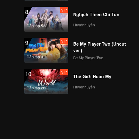
VIP
8
Nghịch Thiên Chí Tôn
Huyềnhuyễn
Đến tập 533
VIP
9
Be My Player Two (Uncut
ver.)
Đến tập 3
Be My Player Two
VIP
10
Thế Giới Hoàn Mỹ
Huyềnhuyễn
Đến tập 280