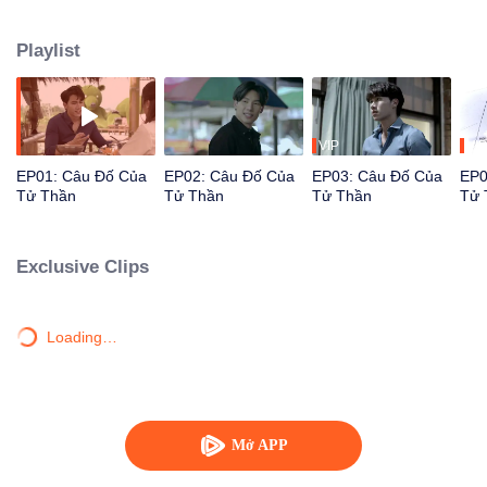
sẽ khiến khán giả phải ngả mũ trước phản ứng hóa học giữa hai nhân vật
chính trong khi đồng thời không thể không hào hứng với vụ án và những câu
Playlist
hỏi đặt ra sau đó: Cách chết thực sự là gì? Và ai là kẻ sát nhân thực sự?
VIP
VIP
EP01: Câu Đố Của
EP02: Câu Đố Của
EP03: Câu Đố Của
EP0
Tử Thần
Tử Thần
Tử Thần
Tử 
Exclusive Clips
Loading…
Mở APP