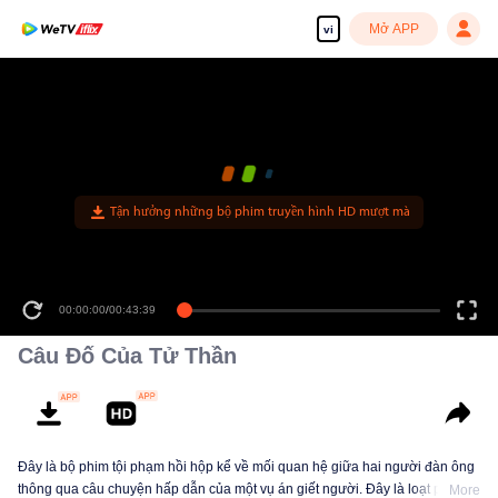
Mở APP
vi
Tận hưởng những bộ phim truyền hình HD mượt mà
00:00:00
/
00:43:39
Câu Đố Của Tử Thần
Đây là bộ phim tội phạm hồi hộp kể về mối quan hệ giữa hai người đàn ông
thông qua câu chuyện hấp dẫn của một vụ án giết người. Đây là loạt phim
More