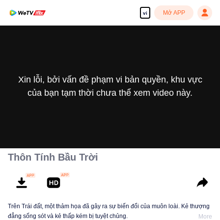
Mở APP
vi
Xin lỗi, bởi vấn đề phạm vi bản quyền, khu vực
của bạn tạm thời chưa thể xem video này.
Thôn Tính Bầu Trời
Trên Trái đất, một thảm họa đã gây ra sự biến đổi của muôn loài. Kẻ thượng
đẳng sống sót và kẻ thấp kém bị tuyệt chủng.
More