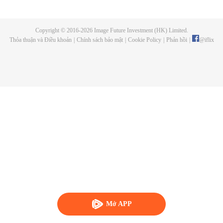
phi thường. Tất cả là do nỗ lực của Lực lượng Shinobi Đồng minh và
Hokage đệ thất của làng, Naruto Uzumaki. Bây giờ giống như một đô thị
hiện đại, Konohagakure đã thay đổi, đặc biệt là cuộc sống của một shinobi.
Copyright © 2016-
2026
Image Future Investment (HK) Limited.
Dưới sự giám sát của Naruto và những người đồng đội cũ của cậu, một thế
Thỏa thuận và Điều khoản
|
Chính sách bảo mật
|
Cookie Policy
|
Phản hồi
|
@
iflix
hệ shinobi mới đã bước lên để học cách của ninja.
Mở APP