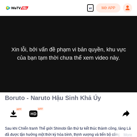
Mở APP
vi
Xin lỗi, bởi vấn đề phạm vi bản quyền, khu vực
của bạn tạm thời chưa thể xem video này.
Boruto - Naruto Hậu Sinh Khả Úy
Sau khi Chiến tranh Thế giới Shinobi lần thứ tư kết thúc thành công, làng Lá
đã được tận hưởng một thời kỳ hòa bình, thịnh vượng và tiến bộ công nghệ
More