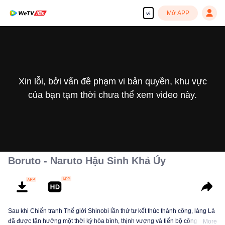
Mở APP
vi
Xin lỗi, bởi vấn đề phạm vi bản quyền, khu vực
của bạn tạm thời chưa thể xem video này.
Boruto - Naruto Hậu Sinh Khả Úy
Sau khi Chiến tranh Thế giới Shinobi lần thứ tư kết thúc thành công, làng Lá
đã được tận hưởng một thời kỳ hòa bình, thịnh vượng và tiến bộ công nghệ
More