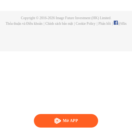
phi thường. Tất cả là do nỗ lực của Lực lượng Shinobi Đồng minh và
Hokage đệ thất của làng, Naruto Uzumaki. Bây giờ giống như một đô thị
hiện đại, Konohagakure đã thay đổi, đặc biệt là cuộc sống của một shinobi.
Copyright © 2016-
2026
Image Future Investment (HK) Limited.
Dưới sự giám sát của Naruto và những người đồng đội cũ của cậu, một thế
Thỏa thuận và Điều khoản
|
Chính sách bảo mật
|
Cookie Policy
|
Phản hồi
|
@
iflix
hệ shinobi mới đã bước lên để học cách của ninja.
Mở APP