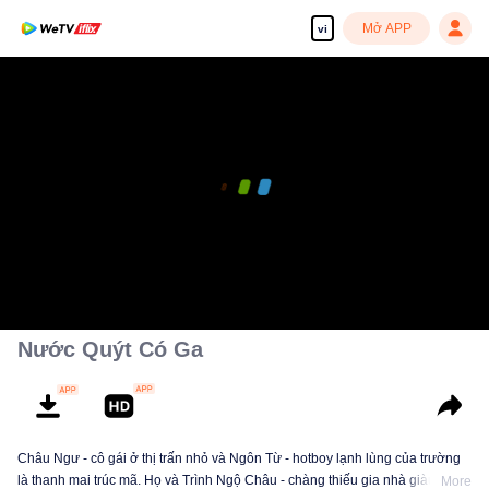
Mở APP
vi
00:00:00
/
00:11:34
Nước Quýt Có Ga
Châu Ngư - cô gái ở thị trấn nhỏ và Ngôn Từ - hotboy lạnh lùng của trường
là thanh mai trúc mã. Họ và Trình Ngộ Châu - chàng thiếu gia nhà giàu đến
More