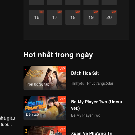
VIP
VIP
VIP
VIP
VIP
16
17
18
19
20
Hot nhất trong ngày
VIP
1
Bách Hoa Sát
Tìnhyêu · Phụctrangcổđại
Trọn bộ 36 tập
VIP
2
Be My Player Two (Uncut
ver.)
Đến tập 4
Be My Player Two
nhà giàu
 tuổi
VIP
3
i, câu
Xuân Về Phượng Trì