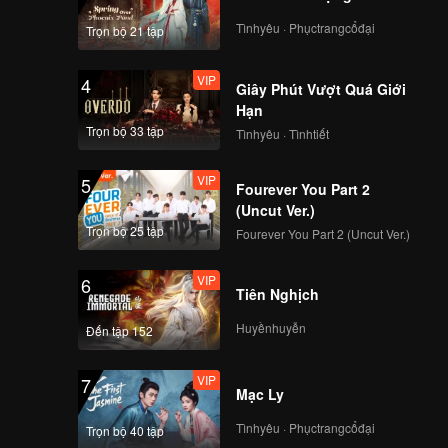
Tìnhyêu · Phụctrangcổđại
Trọn bộ 21 tập
VIP
4
Giây Phút Vượt Quá Giới
Hạn
Trọn bộ 33 tập
Tìnhyêu · Tìnhtiết
VIP
5
Fourever You Part 2
(Uncut Ver.)
Trọn bộ 25 tập
Fourever You Part 2 (Uncut Ver.)
VIP
6
Tiên Nghịch
Huyềnhuyễn
Đến tập 152
VIP
7
Mạc Ly
Tìnhyêu · Phụctrangcổđại
Trọn bộ 40 tập