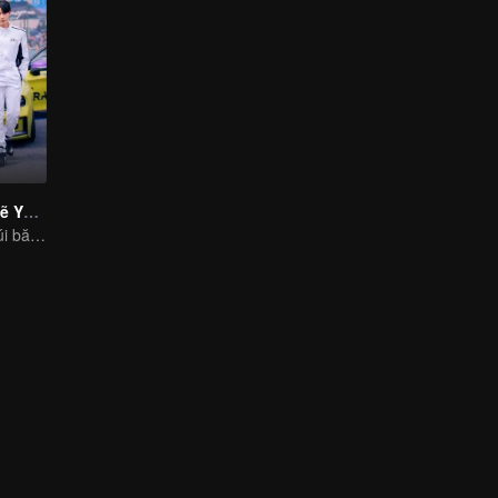
Đuổi Kịp Anh Sẽ Yêu Em
Tình yêu vượt núi băng biển, vinh quang sóng vai