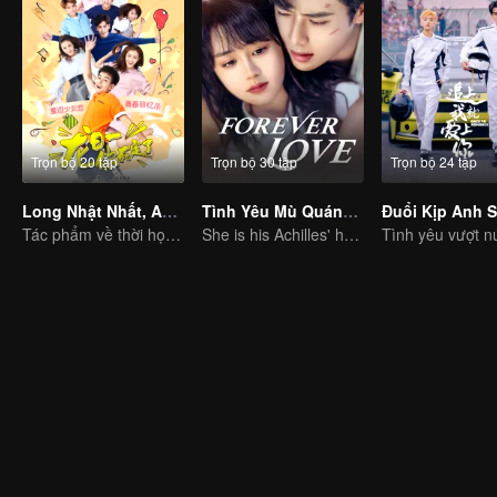
Trọn bộ 20 tập
Trọn bộ 30 tập
Trọn bộ 24 tập
Long Nhật Nhất, Anh Chết Chắc Rồi
Tình Yêu Mù Quáng (Bản Tiếng Anh)
Tác phẩm về thời học trò vẫn luôn có một sự thu hút riêng
She is his Achilles' heel and his armor