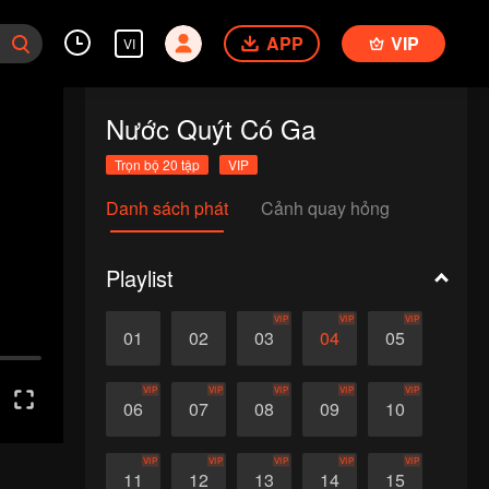
APP
VIP
VI
Nước Quýt Có Ga
Trọn bộ 20 tập
VIP
Danh sách phát
Cảnh quay hỏng
Playlist
VIP
VIP
VIP
01
02
03
04
05
VIP
VIP
VIP
VIP
VIP
06
07
08
09
10
VIP
VIP
VIP
VIP
VIP
11
12
13
14
15