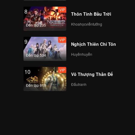
VIP
8
Thôn Tính Bầu Trời
Khoahọcviễntưởng
Đến tập 235
VIP
9
Nghịch Thiên Chí Tôn
Huyềnhuyễn
Đến tập 534
VIP
10
Vô Thượng Thần Đế
Đấutranh
Đến tập 611