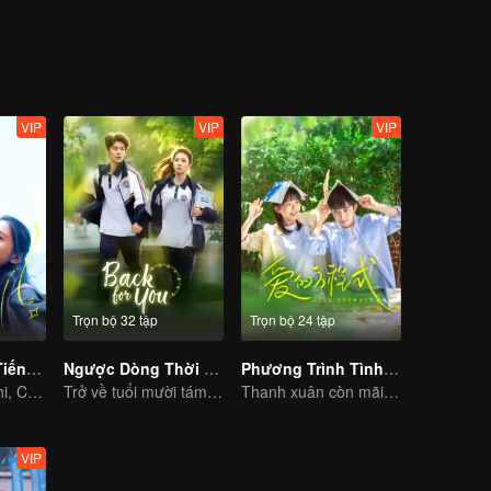
VIP
VIP
VIP
Trọn bộ 32 tập
Trọn bộ 24 tập
Hoán Vũ (Bản Tiếng Anh)
Ngược Dòng Thời Gian Mà Đến
Phương Trình Tình Yêu
Trương Tịnh Nghi, Chu Dực Nhiên lột xác trưởng thành
Trở về tuổi mười tám, cứu lấy người trong lòng
Thanh xuân còn mãi, tốt nghiệp chẳng rời xa
VIP