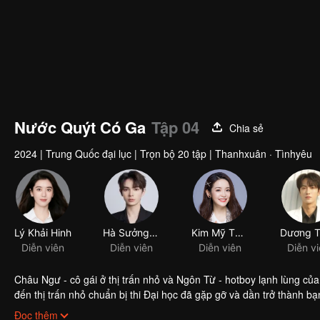
Nước Quýt Có Ga
Tập 04
Chia sẻ
2024
|
Trung Quốc đại lục
|
Trọn bộ 20 tập
|
Thanhxuân · Tìnhyêu
Lý Khải Hinh
Hà Sưởng Hy
Kim Mỹ Thần
Diễn viên
Diễn viên
Diễn viên
Diễn v
Châu Ngư - cô gái ở thị trấn nhỏ và Ngôn Từ - hotboy lạnh lùng của
đến thị trấn nhỏ chuẩn bị thi Đại học đã gặp gỡ và dần trở thành bạ
thanh xuân của họ cũng kết thúc. Nhiều năm sau, cả ba gặp lại nha
Đọc thêm