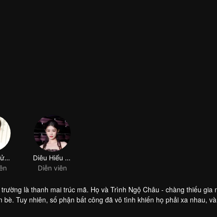
Dương Tử Hâm
Diêu Hiểu Đường
iên
Diễn viên
 trường là thanh mai trúc mã. Họ và Trình Ngộ Châu - chàng thiếu gia 
n bè. Tuy nhiên, số phận bất công đã vô tình khiến họ phải xa nhau, và
u tại quê nhà, tình yêu mà họ kìm nén bấy lâu nay bùng cháy lên dữ dộ