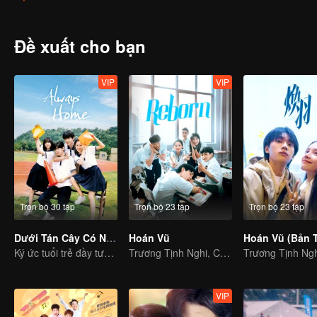
chuyện thanh xuân tại thị trấn nhỏ lại được tái hiện...
Đề xuất cho bạn
VIP
VIP
Trọn bộ 30 tập
Trọn bộ 23 tập
Trọn bộ 23 tập
Dưới Tán Cây Có Ngôi Nhà Mái Đỏ
Hoán Vũ
Ký ức tuổi trẻ đầy tươi đẹp của thế hệ 9X
Trương Tịnh Nghi, Chu Dực Nhiên lột xác trưởng thành
VIP