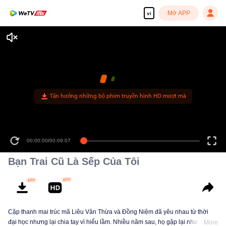
Mở APP
vi
Tận hưởng những bộ phim truyền hình HD mượt mà
00:00:00
/
00:09:07
Bạn Trai Cũ Là Sếp Của Tôi
Cặp thanh mai trúc mã Liêu Vân Thừa và Đồng Niệm đã yêu nhau từ thời
đại học nhưng lại chia tay vì hiểu lầm. Nhiều năm sau, họ gặp lại nhau
More