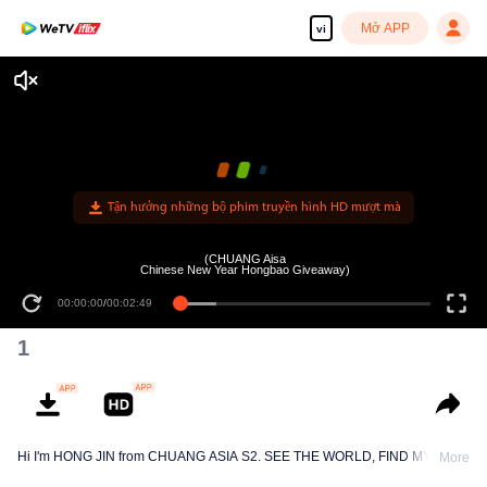
Mở APP
vi
Tận hưởng những bộ phim truyền hình HD mượt mà
(CHUANG Aisa
Chinese New Year Hongbao Giveaway)
00:00:00
/
00:02:49
1
Hi I'm HONG JIN from CHUANG ASIA S2. SEE THE WORLD, FIND MYSELF!
More