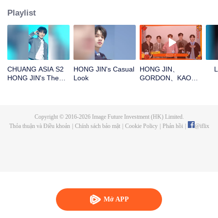
Playlist
CHUANG ASIA S2
HONG JIN's Casual
HONG JIN、
L
HONG JIN's Theme
Look
GORDON、KAO、
Song Focus Cam
NINJA、PRAYOpen
the red envelopes
in the New Year!
Let's witness the
Copyright © 2016-
2026
Image Future Investment (HK) Limited.
luck together!
Thỏa thuận và Điều khoản
|
Chính sách bảo mật
|
Cookie Policy
|
Phản hồi
|
@
iflix
Mở APP