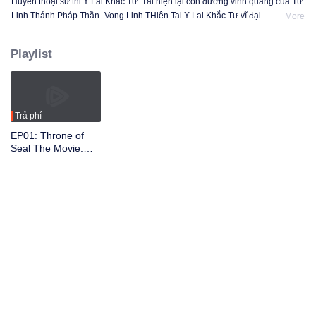
Huyền thoại sử thi Y Lai Khắc Tư. Tái hiện lại con đường vinh quang của Tử
Linh Thánh Pháp Thần- Vong Linh THiên Tai Y Lai Khắc Tư vĩ đại.
More
Playlist
Trả phí
EP01: Throne of
Seal The Movie:
The Crownless God