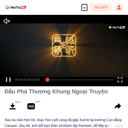
Mở APP
vi
Đấu Phá Thương Khung Ngoại Truyện
Sau ba năm hẹn hò, Xiao Yan cuối cùng đã gặp Xun'er tại trường Cao đẳng
Canaan. Sau đó, anh kết bạn thân và thành lập Panmen; để tiếp tục nâng
More