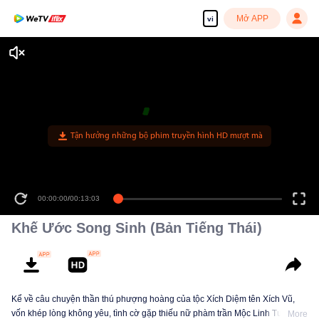
Mở APP
vi
Tận hưởng những bộ phim truyền hình HD mượt mà
00:00:00
/
00:13:03
Khế Ước Song Sinh (Bản Tiếng Thái)
Kể về câu chuyện thần thú phượng hoàng của tộc Xích Diệm tên Xích Vũ,
vốn khép lòng không yêu, tình cờ gặp thiếu nữ phàm trần Mộc Linh Tuyết -
More