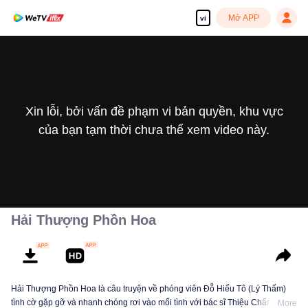
Mở APP
vi
Xin lỗi, bởi vấn đề phạm vi bản quyền, khu vực
của bạn tạm thời chưa thể xem video này.
Hải Thượng Phồn Hoa
Hải Thượng Phồn Hoa là câu truyện về phóng viên Đỗ Hiểu Tô (Lý Thấm)
tình cờ gặp gỡ và nhanh chóng rơi vào mối tình với bác sĩ Thiệu Chấn Vinh
More