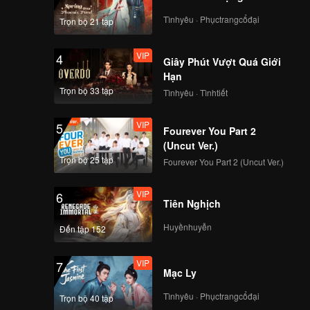
t vả.
 phơi bày
Tìnhyêu · Phụctrangcổđại
Trọn bộ 21 tập
a hai
VIP
4
Giây Phút Vượt Quá Giới
Hạn
Trọn bộ 33 tập
Tìnhyêu · Tìnhtiết
VIP
5
Fourever You Part 2
(Uncut Ver.)
Trọn bộ 25 tập
Fourever You Part 2 (Uncut Ver.)
VIP
6
Tiên Nghịch
Huyềnhuyễn
Đến tập 152
VIP
7
Mạc Ly
Tìnhyêu · Phụctrangcổđại
Trọn bộ 40 tập