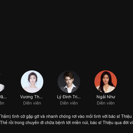
Trương Vân Long
Vương Thụy Tử
Lý Đình Triết
Ngải Như
iên
Diễn viên
Diễn viên
Diễn viên
hấm) tình cờ gặp gỡ và nhanh chóng rơi vào mối tình với bác sĩ Thiệ
hế rồi trong chuyến đi chữa bệnh tới miền núi, bác sĩ Thiệu qua đời vì
vào công việc tới mức kiệt sức phải nhập viện. Lôi Vũ Tranh (Đậu Kiêu)