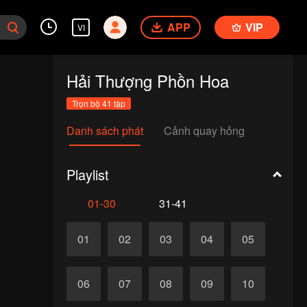
APP
VIP
VI
Hải Thượng Phồn Hoa
Trọn bộ 41 tập
Danh sách phát
Cảnh quay hỏng
Playlist
01-30
31-41
01
02
03
04
05
06
07
08
09
10