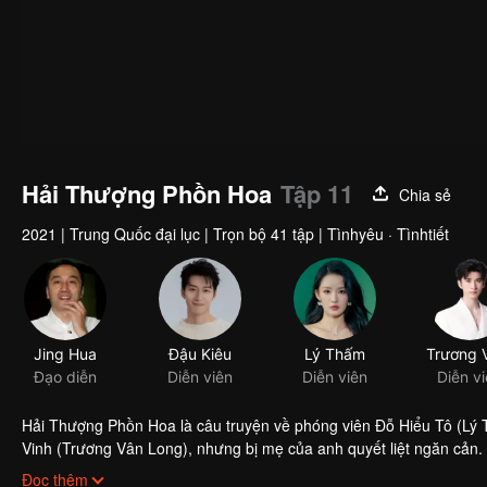
Hải Thượng Phồn Hoa
Tập 11
Chia sẻ
2021
|
Trung Quốc đại lục
|
Trọn bộ 41 tập
|
Tìnhyêu · Tìnhtiết
Jing Hua
Đậu Kiêu
Lý Thấm
Đạo diễn
Diễn viên
Diễn viên
Diễn v
Hải Thượng Phồn Hoa là câu truyện về phóng viên Đỗ Hiểu Tô (Lý T
Vinh (Trương Vân Long), nhưng bị mẹ của anh quyết liệt ngăn cản. T
sạt lở đất đá. Để quên đi cái chết của Chấn Vinh, nữ chính vùi đầu 
Đọc thêm