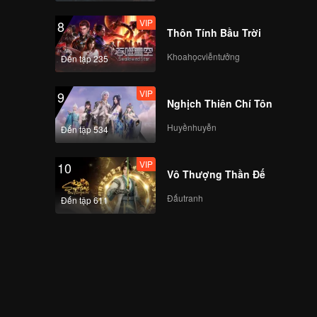
VIP
8
Thôn Tính Bầu Trời
Khoahọcviễntưởng
Đến tập 235
VIP
9
Nghịch Thiên Chí Tôn
Huyềnhuyễn
Đến tập 534
VIP
10
Vô Thượng Thần Đế
Đấutranh
Đến tập 611