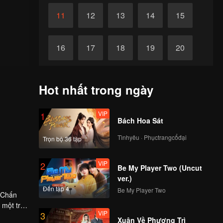
11
12
13
14
15
16
17
18
19
20
21
22
23
24
25
Hot nhất trong ngày
26
27
28
29
30
VIP
1
Bách Hoa Sát
Tìnhyêu · Phụctrangcổđại
Trọn bộ 36 tập
VIP
2
Be My Player Two (Uncut
ver.)
Đến tập 4
Be My Player Two
u Chấn
 một trận
VIP
3
 là người
Xuân Về Phượng Trì