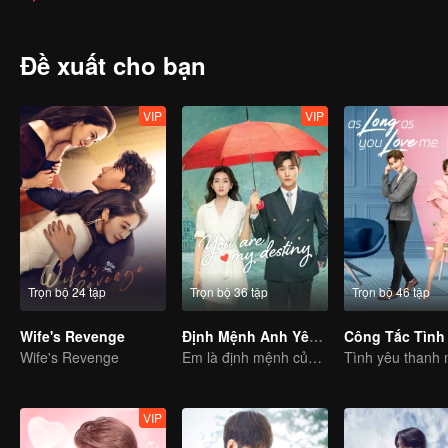
Đề xuất cho bạn
VIP
VIP
Trọn bộ 24 tập
Trọn bộ 36 tập
Trọn bộ 46 tập
Wife's Revenge
Định Mệnh Anh Yêu Em
Công Tắc Tình
Wife's Revenge
Em là định mệnh của đời anh
VIP