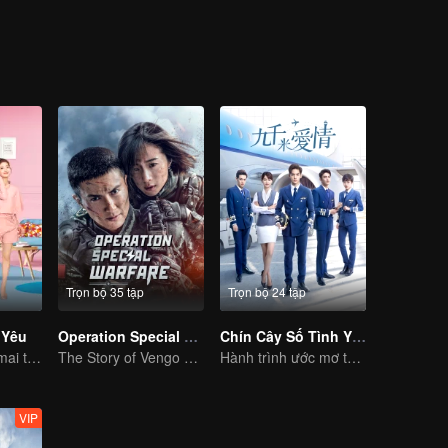
Trọn bộ 35 tập
Trọn bộ 24 tập
 Yêu
Operation Special Warfare
Chín Cây Số Tình Yêu
Tình yêu thanh mai trúc mã ngọt ngào của Hùng Tử Kỳ và Lại Vũ Mông
The Story of Vengo and Hu Bingqing in the Army
Hành trình ước mơ tuổi trẻ của học viên hàng không
VIP