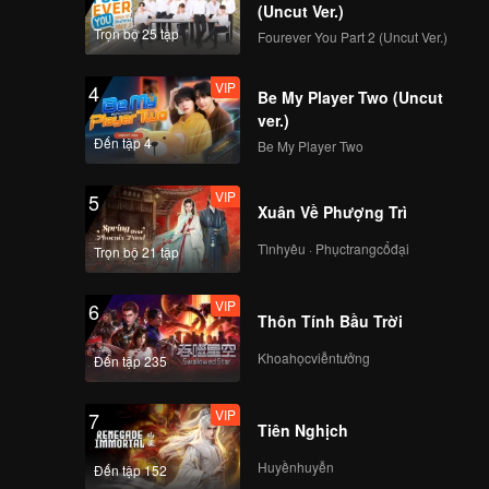
(Uncut Ver.)
Trọn bộ 25 tập
Fourever You Part 2 (Uncut Ver.)
VIP
4
Be My Player Two (Uncut
ver.)
Đến tập 4
Be My Player Two
VIP
5
Xuân Về Phượng Trì
Tìnhyêu · Phụctrangcổđại
Trọn bộ 21 tập
VIP
6
Thôn Tính Bầu Trời
Khoahọcviễntưởng
Đến tập 235
VIP
7
Tiên Nghịch
Huyềnhuyễn
Đến tập 152