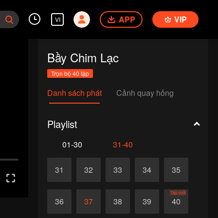
APP
VIP
VI
Bầy Chim Lạc
Trọn bộ 40 tập
Danh sách phát
Cảnh quay hỏng
Playlist
01-30
31-40
31
32
33
34
35
Tập cuối
36
37
38
39
40