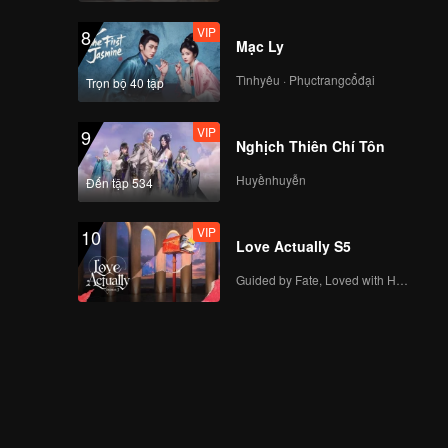
VIP
8
Mạc Ly
Tìnhyêu · Phụctrangcổđại
Trọn bộ 40 tập
VIP
9
Nghịch Thiên Chí Tôn
Huyềnhuyễn
Đến tập 534
VIP
10
Love Actually S5
Guided by Fate, Loved with Heart