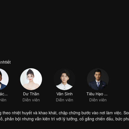
nhtiết
theo nhiệt huyết và khao khát, chập chững bước vào nơi làm việc. So
 dỗ, phản bội nhưng vẫn kiên trì với lý tưởng, cố gắng chiến đấu, bức ph
ươi sáng.