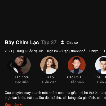
Bầy Chim Lạc
Tập 37
Chia sẻ
2021
|
Trung Quốc đại lục
|
Trọn bộ 40 tập
|
thànhphố · Tìnhyêu · Tì
Câu chuyện xoay quanh một nhóm con nhà giàu thế hệ thứ 2, mang 
thực tàn khốc, trải qua lừa dối, trả thù, cái bóng của gia đình, cám
những ràng buộc, tạo nên một câu chuyện về chủ nghĩa hiện thực t
Đọc thêm