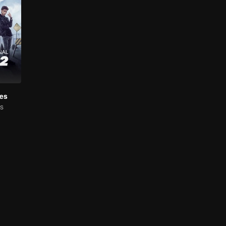
res
es