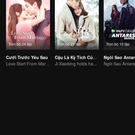
Trọn bộ 24 tập
Trọn bộ 23 tập
Trọn bộ 10 tập
Cưới Trước Yêu Sau
Cậu Là Kỳ Tích Của Tôi
Ngôi Sao Anta
Love Start From Marriage
Ji Xiaobing holds hands with Gong Wanyi to find love and arrest the criminal
Ngôi Sao Antar