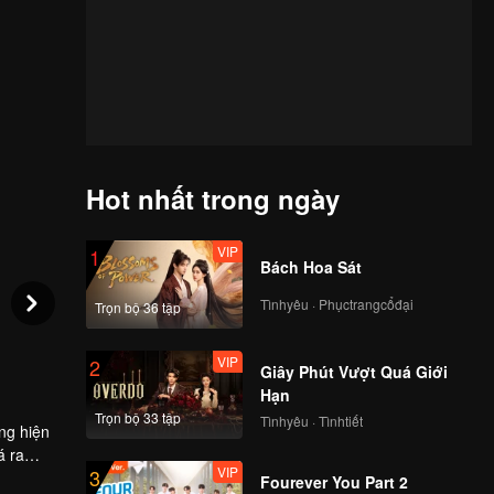
Hot nhất trong ngày
VIP
1
Bách Hoa Sát
Tìnhyêu · Phụctrangcổđại
Trọn bộ 36 tập
VIP
2
Giây Phút Vượt Quá Giới
Hạn
Trọn bộ 33 tập
Tìnhyêu · Tìnhtiết
ng hiện
á ra
VIP
3
Fourever You Part 2