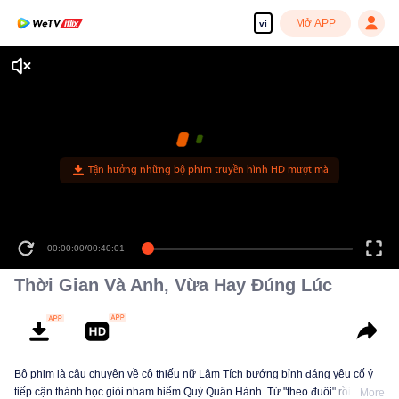
Mở APP
vi
Tận hưởng những bộ phim truyền hình HD mượt mà
00:00:00
/
00:40:01
Thời Gian Và Anh, Vừa Hay Đúng Lúc
Bộ phim là câu chuyện về cô thiếu nữ Lâm Tích bướng bỉnh đáng yêu cố ý
tiếp cận thánh học giỏi nham hiểm Quý Quân Hành. Từ "theo đuôi" rồi dần
More