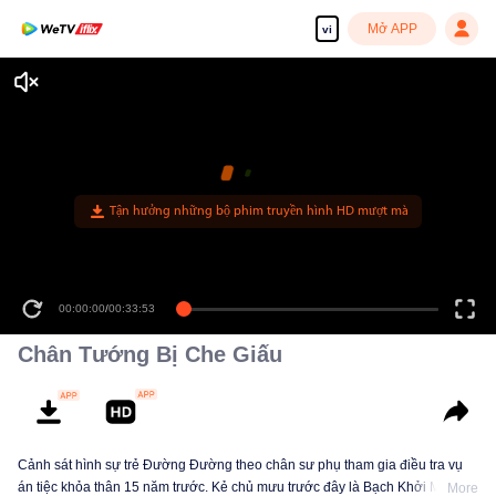
Mở APP
vi
Tận hưởng những bộ phim truyền hình HD mượt mà
00:00:00
/
00:33:53
Chân Tướng Bị Che Giấu
Cảnh sát hình sự trẻ Đường Đường theo chân sư phụ tham gia điều tra vụ
án tiệc khỏa thân 15 năm trước. Kẻ chủ mưu trước đây là Bạch Khởi Minh lại
More